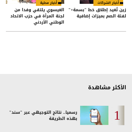
أخبار الشركات
أخبار محلية
زين تُعيد إطلاق خط "بسمة+"
العيسوي يلتقي وفدا من
لفئة الصم بميزات إضافية
لجنة المرأة في حزب الاتحاد
الوطني الأردني
الأكثر مشاهدة
رسميا.. نتائج التوجيهي عبر "سند"
بهذه الطريقة