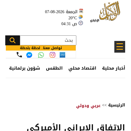
الجمعة 2026-08-07
20°C
04:31 ص
☰
تواصل معنا.. لحظة بلحظة
أخبار محلية
اقتصاد محلي
الطقس
شؤون برلمانية
وظ
الرئيسية
>>
عربي ودولي
الاتفاق الإيراني الأميركي