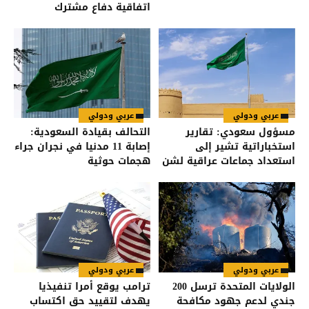
اتفاقية دفاع مشترك
عربي ودولي
عربي ودولي
مسؤول سعودي: تقارير
التحالف بقيادة السعودية:
استخباراتية تشير إلى
إصابة 11 مدنيا في نجران جراء
استعداد جماعات عراقية لشن
هجمات حوثية
هجمات على السعودية
عربي ودولي
عربي ودولي
الولايات المتحدة ترسل 200
ترامب يوقع أمرا تنفيذيا
جندي لدعم جهود مكافحة
يهدف لتقييد حق اكتساب