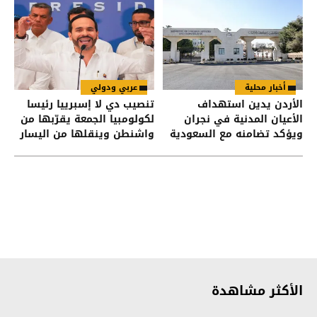
أخبار محلية
عربي ودولي
الأردن يدين استهداف
تنصيب دي لا إسبرييا رئيسا
الأعيان المدنية في نجران
لكولومبيا الجمعة يقرّبها من
ويؤكد تضامنه مع السعودية
واشنطن وينقلها من اليسار
إلى اليمين
الأكثر مشاهدة