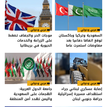
عربي ودولي
عربي ودولي
السعودية وتركيا وباكستان
موجات الحر والجفاف تضغط
توقع اتفاقا دفاعيا بعد
على الزراعة والخدمات
مفاوضات استمرت عاما
الحيوية في بريطانيا
عربي ودولي
عربي ودولي
إصابة عسكري لبناني جراء
جامعة الدول العربية:
استهداف مسيرة إسرائيلية
الهجمات على السعودية
جرافة جنوبي لبنان
واليمن تهدد أمن المنطقة