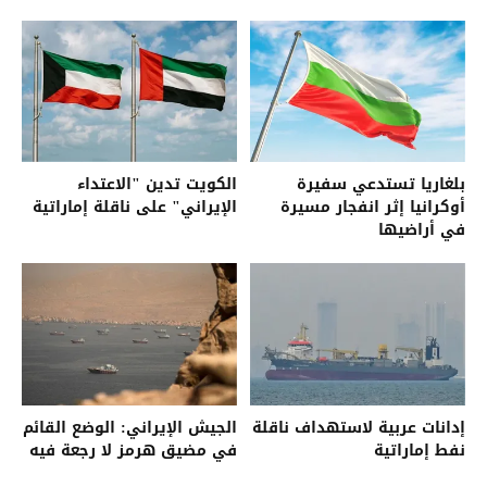
بلغاريا تستدعي سفيرة
الكويت تدين "الاعتداء
أوكرانيا إثر انفجار مسيرة
الإيراني" على ناقلة إماراتية
في أراضيها
إدانات عربية لاستهداف ناقلة
الجيش الإيراني: الوضع القائم
نفط إماراتية
في مضيق هرمز لا رجعة فيه