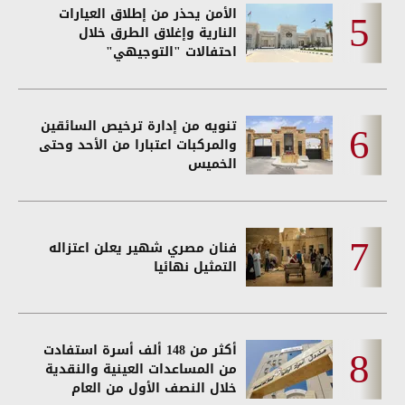
الأمن يحذر من إطلاق العيارات
النارية وإغلاق الطرق خلال
احتفالات "التوجيهي"
تنويه من إدارة ترخيص السائقين
والمركبات اعتبارا من الأحد وحتى
الخميس
فنان مصري شهير يعلن اعتزاله
التمثيل نهائيا
أكثر من 148 ألف أسرة استفادت
من المساعدات العينية والنقدية
خلال النصف الأول من العام