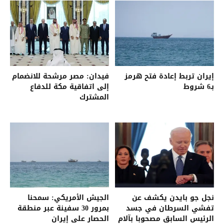
إيران تربط إعادة فتح هرمز
فيدان: مصر مرشحة للانضمام
بـ6 شروط
إلى اتفاقية مكة للدفاع
المشترك
نجل جو بايدن يكشف عن
الجيش الأمريكي: سمحنا
تفشي السرطان في جسد
بمرور 30 سفينة عبر منطقة
الرئيس السابق مصحوبا بآلام
الحصار على إيران