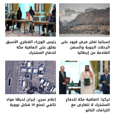
إسبانيا تعلن فرض قيود على
رئيس الوزراء القطري الأسبق
الرحلات الجوية والسفن
يعلق على اتفاقية مكة
القادمة من إيطاليا
للدفاع المشترك
تركيا: اتفاقية مكة للدفاع
إعلام عبري: إيران لديها مواد
المشترك لا تتعارض مع
تكفي لصنع 10 قنابل نووية
التزامات الناتو