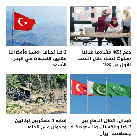
شديدة
دعم 4653 مشروعا منزليا
تركيا تطالب روسيا وأوكرانيا
مملوكا لنساء خلال النصف
بتعليق الهجمات في البحر
الأول من 2026
الأسود
فيدان: اتفاق الدفاع بين
إصابة 3 عسكريين لبنانيين
تركيا وباكستان والسعودية لا
وعدوان على الجنوب
يستهدف إيران