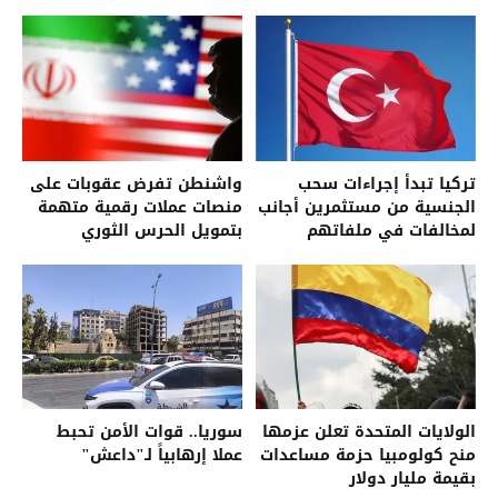
تركيا تبدأ إجراءات سحب
واشنطن تفرض عقوبات على
الجنسية من مستثمرين أجانب
منصات عملات رقمية متهمة
لمخالفات في ملفاتهم
بتمويل الحرس الثوري
الإيراني
الولايات المتحدة تعلن عزمها
سوريا.. قوات الأمن تحبط
منح كولومبيا حزمة مساعدات
عملا إرهابياً لـ"داعش"
بقيمة مليار دولار