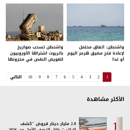
واشنطن: اتفاق محتمل
واشنطن تسحب صواريخ
لإعادة فتح مضيق هرمز اليوم
باتريوت اشتراها الأوروبيون
أو غدا
لتعويض النقص في مخزونها
1
2
3
4
5
6
7
8
9
10
التالي
الأكثر مشاهدة
2.8 مليار دينار قروض "كشف
الراتب" خلال النصف الأول من 2026