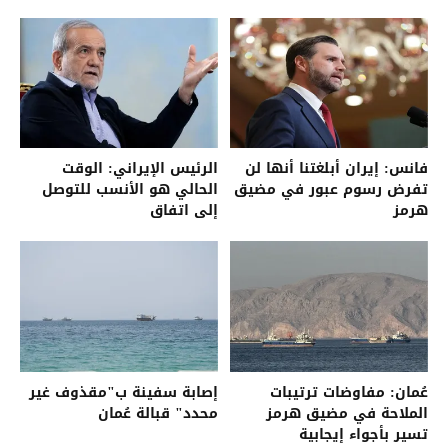
فانس: إيران أبلغتنا أنها لن
الرئيس الإيراني: الوقت
تفرض رسوم عبور في مضيق
الحالي هو الأنسب للتوصل
هرمز
إلى اتفاق
عُمان: مفاوضات ترتيبات
إصابة سفينة ب"مقذوف غير
الملاحة في مضيق هرمز
محدد" قبالة عُمان
تسير بأجواء إيجابية