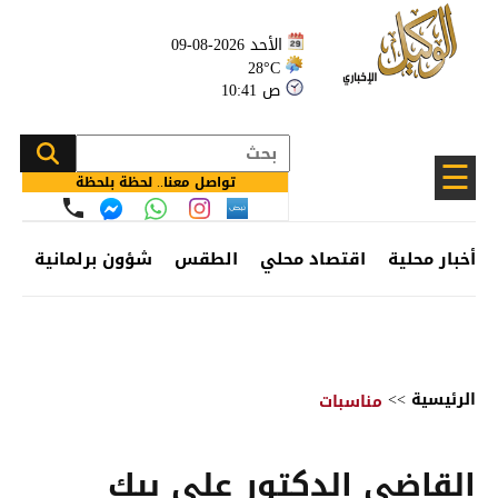
الأحد 2026-08-09
28°C
10:41 ص
☰
تواصل معنا.. لحظة بلحظة
أخبار محلية
اقتصاد محلي
الطقس
شؤون برلمانية
وظ
الرئيسية
>>
مناسبات
القاضي الدكتور علي بيك