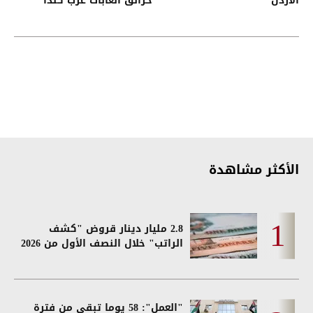
الاردن
حرائق الغابات غرب كندا
الأكثر مشاهدة
2.8 مليار دينار قروض "كشف
الراتب" خلال النصف الأول من 2026
"العمل": 58 يوما تبقى من فترة