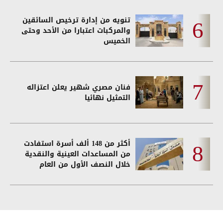
تنويه من إدارة ترخيص السائقين
والمركبات اعتبارا من الأحد وحتى
الخميس
فنان مصري شهير يعلن اعتزاله
التمثيل نهائيا
أكثر من 148 ألف أسرة استفادت
من المساعدات العينية والنقدية
خلال النصف الأول من العام