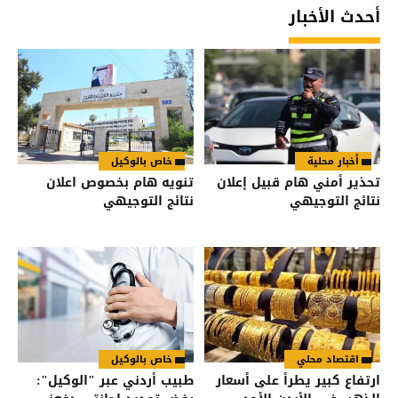
أحدث الأخبار
أخبار محلية
خاص بالوكيل
تحذير أمني هام قبيل إعلان
تنويه هام بخصوص اعلان
نتائج التوجيهي
نتائج التوجيهي
اقتصاد محلي
خاص بالوكيل
ارتفاع كبير يطرأ على أسعار
طبيب أردني عبر "الوكيل":