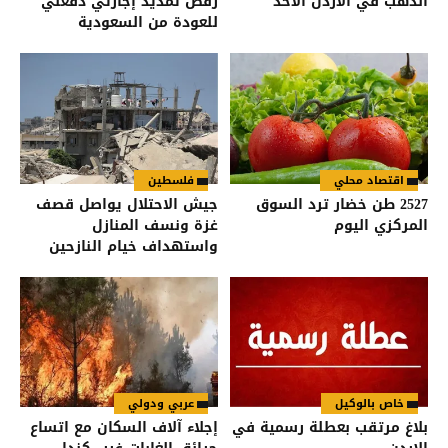
الذهب في الأردن الأحد
رفض تمديد إجازتي دفعني
للعودة من السعودية
اقتصاد محلي
فلسطين
2527 طن خضار ترد السوق
جيش الاحتلال يواصل قصف
المركزي اليوم
غزة ونسف المنازل
واستهداف خيام النازحين
خاص بالوكيل
عربي ودولي
بلاغ مرتقب بعطلة رسمية في
إجلاء آلاف السكان مع اتساع