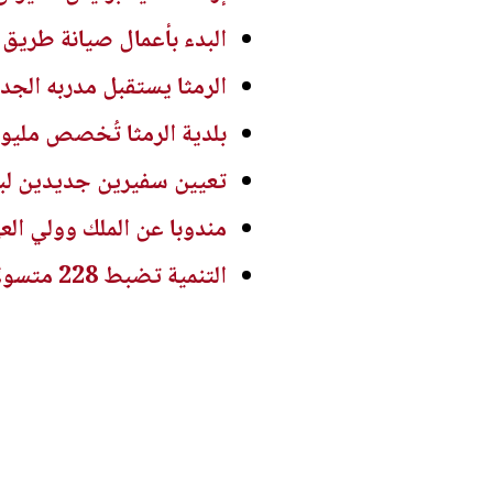
البدء بأعمال صيانة طريق 
الرمثا يستقبل مدربه الجد
بلدية الرمثا تُخصص مليونا و140 ألف دينار لتنفيذ حزمة من المشاريع الخدمية 
تعيين سفيرين جديدين لبي
مندوبا عن الملك وولي ال
التنمية تضبط 228 متسولا خلال تموز