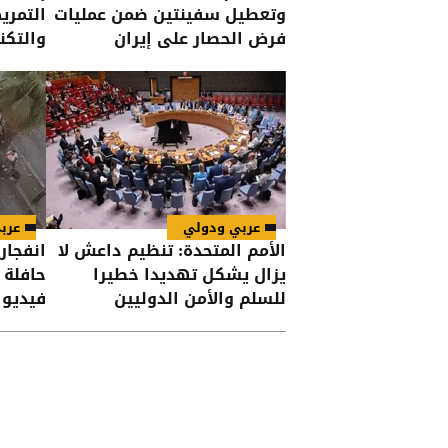
وتعطيل سفينتين ضمن عمليات
التمري
فرض الحصار على إيران
والتكن
عربي ودولي
عرب
الأمم المتحدة: تنظيم داعش لا
انفجار
يزال يشكل تهديدا خطيرا
حافلة 
للسلم والأمن الدوليين
فيديو