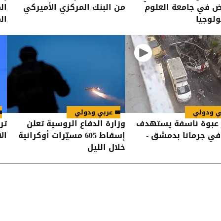
ض في جامعة العلوم
من البنك المركزي الأميركي
ال
ولوجيا
ال
ي ودولي
عربي ودولي
 عبوة ناسفة يستهدف
وزارة الدفاع الروسية تعلن
تر
في جرمانا بدمشق -
إسقاط 605 مسيّرات أوكرانية
ال
خلال الليل