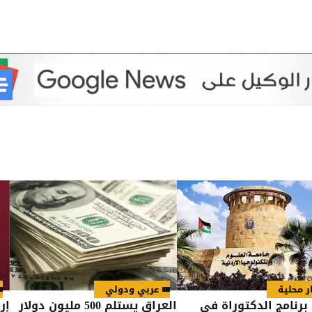
ر محلية
عربي ودولي
برنامج الدكتوراة في
العراق يستلم 500 مليون دولار
إر