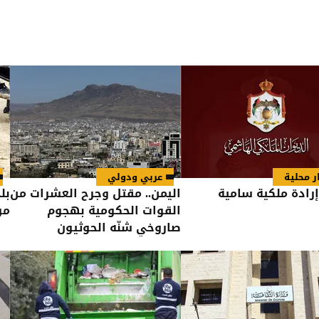
ر محلية
عربي ودولي
رادة ملكية سامية
اليمن.. مقتل وجرح العشرات من
بل
القوات الحكومية بهجوم
مؤ
صاروخي شنّه الحوثيون