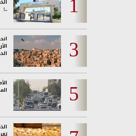
الخ
..!
انحس
الأ
الحر
الأ
الم
الذه
تعر