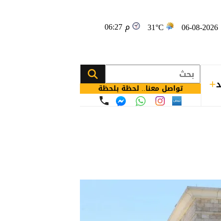
06:27 م
0
31°C
د
تواصل معنا.. لحظة بلحظة