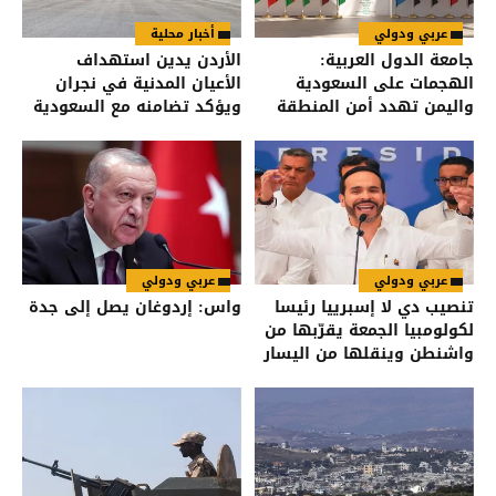
عربي ودولي
أخبار محلية
جامعة الدول العربية:
الأردن يدين استهداف
الهجمات على السعودية
الأعيان المدنية في نجران
واليمن تهدد أمن المنطقة
ويؤكد تضامنه مع السعودية
عربي ودولي
عربي ودولي
تنصيب دي لا إسبرييا رئيسا
واس: إردوغان يصل إلى جدة
لكولومبيا الجمعة يقرّبها من
واشنطن وينقلها من اليسار
إلى اليمين