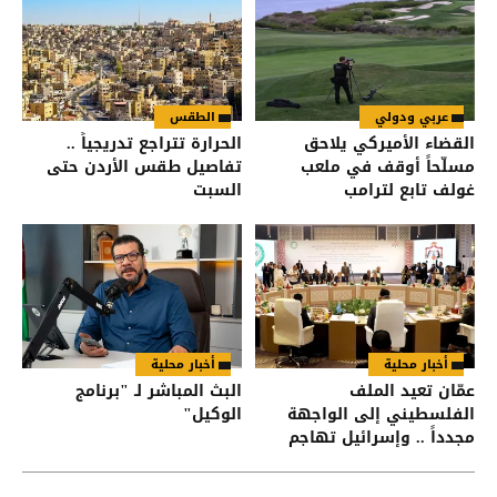
عربي ودولي
الطقس
القضاء الأميركي يلاحق
الحرارة تتراجع تدريجياً ..
مسلّحاً أوقف في ملعب
تفاصيل طقس الأردن حتى
غولف تابع لترامب
السبت
أخبار محلية
أخبار محلية
عمّان تعيد الملف
البث المباشر لـ "برنامج
الفلسطيني إلى الواجهة
الوكيل"
مجدداً .. وإسرائيل تهاجم
البيان العربي