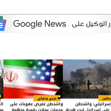
طين
عربي ودولي
إسرائيلي: واشنطن
واشنطن تفرض عقوبات على
ال
لى إسرائيل لبدء هدنة
منصات عملات رقمية متهمة
من