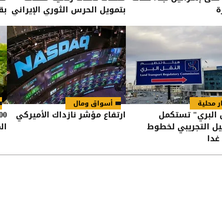
ة
بتمويل الحرس الثوري الإيراني
بق
ر محلية
أسواق ومال
 البري" تستكمل
ارتفاع مؤشر نازداك الأميركي
ل التجريبي لخطوط
ال
غدا