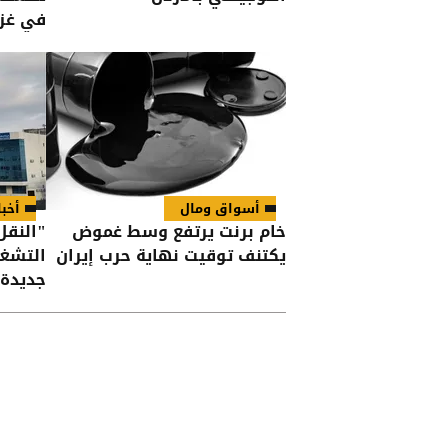
في غز
أسواق ومال
أخبا
خام برنت يرتفع وسط غموض
"النقل
يكتنف توقيت نهاية حرب إيران
التشغي
جديدة 