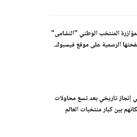
 لمؤازرة المنتخب الوطني "النشامى"
ى صفحتها الرسمية على موقع فيسبوك.
نتخب الوطني "النشامى" اليوم أول ظهور له في نهائيات كأس العالم 2026، في إنجاز تاريخي بعد تسع محاولات
أخيراً في حجز مكانهم بين كبار منتخبات العالم