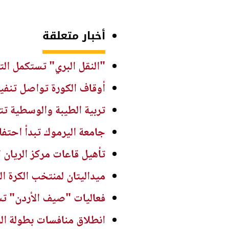
أخبار متعلقة
"النقل البري" تستكمل ال
أوقاف الكورة تواصل تنفيذ
تربية الطيبة والوسطية تت
جامعة اليرموك تبدأ احتفالاتها بت
تأهيل قاعات مركز الريان ا
ميداليتان لمنتخب الكرة ا
فعاليات "صيف الأردن" تست
انطلاق منافسات بطولة الح