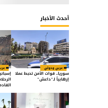
أحدث الأخبار
عربي ودولي
عرب
سوريا.. قوات الأمن تحبط عملا
إسباني
إرهابياً لـ"داعش"
الرحلا
القادم