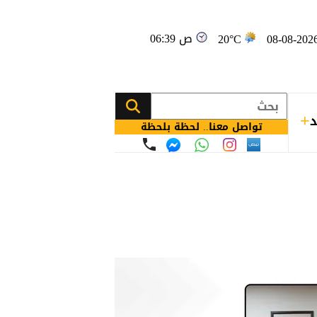
06:39 ص
20°C
د
تواصل معنا.. لحظة بلحظة