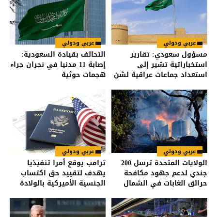
عربي ودولي
عربي ودولي
مسؤول سعودي: تقارير
التحالف بقيادة السعودية:
استخباراتية تشير إلى
إصابة 11 مدنيا في نجران جراء
استعداد جماعات عراقية لشن
هجمات حوثية
هجمات على السعودية
عربي ودولي
عربي ودولي
الولايات المتحدة ترسل 200
ترامب يوقع أمرا تنفيذيا
جندي لدعم جهود مكافحة
يهدف لتقييد حق اكتساب
حرائق الغابات في الشمال
الجنسية الأميركية بالولادة
الغربي