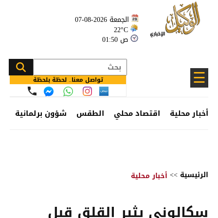
الجمعة 2026-08-07
22°C
01:50 ص
☰
تواصل معنا.. لحظة بلحظة
أخبار محلية
اقتصاد محلي
الطقس
شؤون برلمانية
وظ
الرئيسية
>>
أخبار محلية
سكالوني يثير القلق قبل