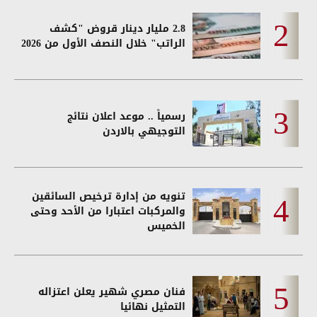
2.8 مليار دينار قروض "كشف
الراتب" خلال النصف الأول من 2026
رسمياً .. موعد اعلان نتائج
التوجيهي بالاردن
تنويه من إدارة ترخيص السائقين
والمركبات اعتبارا من الأحد وحتى
الخميس
فنان مصري شهير يعلن اعتزاله
التمثيل نهائيا