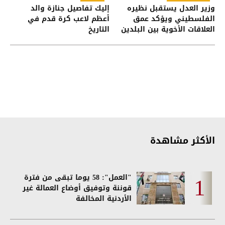
وزير العدل يستقبل نظيره
إليك تفاصيل جنازة والد
الفلسطيني ويؤكد عمق
أعظم لاعب كرة قدم في
العلاقات الأخوية بين البلدين
التاريخ
الشقيقين
الأكثر مشاهدة
"العمل": 58 يوما تبقى من فترة
قوننة وتوفيق أوضاع العمالة غير
الأردنية المخالفة