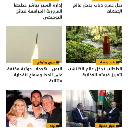
نجل عمرو دياب يدخل عالم
إدارة السير تباشر خطتها
الإعلانات
المرورية المرافقة لنتائج
التوجيهي
طب وصحة
عربي ودولي
الطحالب تدخل عالم الكاتشب
اليمن .. هجمات حوثية مكثفة
لتعزيز قيمته الغذائية
على المخا وسماع انفجارات
متتالية
أخبار محلية
ترند