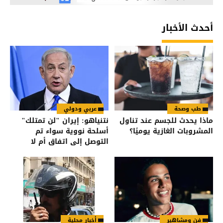
أحدث الأخبار
طب وصحة
عربي ودولي
ماذا يحدث للجسم عند تناول
نتنياهو: إيران "لن تمتلك"
المشروبات الغازية يوميًا؟
أسلحة نووية سواء تم
التوصل إلى اتفاق أم لا
فن ومشاهير
أخبار محلية