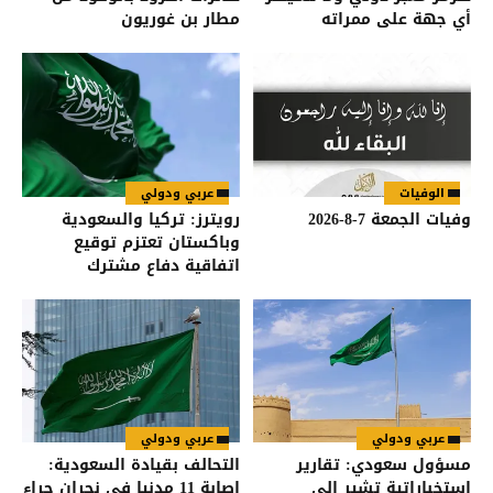
أي جهة على ممراته
مطار بن غوريون
الوفيات
عربي ودولي
وفيات الجمعة 7-8-2026
رويترز: تركيا والسعودية
وباكستان تعتزم توقيع
اتفاقية دفاع مشترك
عربي ودولي
عربي ودولي
مسؤول سعودي: تقارير
التحالف بقيادة السعودية:
استخباراتية تشير إلى
إصابة 11 مدنيا في نجران جراء