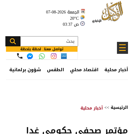
الجمعة 2026-08-07
20°C
03:37 ص
☰
تواصل معنا.. لحظة بلحظة
أخبار محلية
اقتصاد محلي
الطقس
شؤون برلمانية
وظ
الرئيسية
>>
أخبار محلية
مؤتمر صحفي حكومي غدا