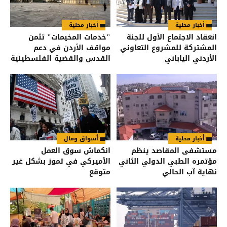
أخبار محلية
أخبار محلية
انعقاد الاجتماع الأول للجنة
"خدمات المخيمات" تثمن
المشتركة للمشروع التعاوني
مواقف الأردن في دعم
الأردني الياباني
القدس والقضية الفلسطينية
أخبار محلية
أسواق ومال
مستشفى المقاصد ينظم
انكماش سوق العمل
مؤتمره الطبي الدولي الثاني
الأميركي في تموز بشكل غير
نهاية آب الحالي
متوقع