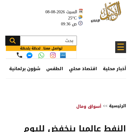
السبت 2026-08-08
25°C
09:36 ص
☰
تواصل معنا.. لحظة بلحظة
أخبار محلية
اقتصاد محلي
الطقس
شؤون برلمانية
وظ
الرئيسية
>>
أسواق ومال
النفط عالميا ينخفض لليوم