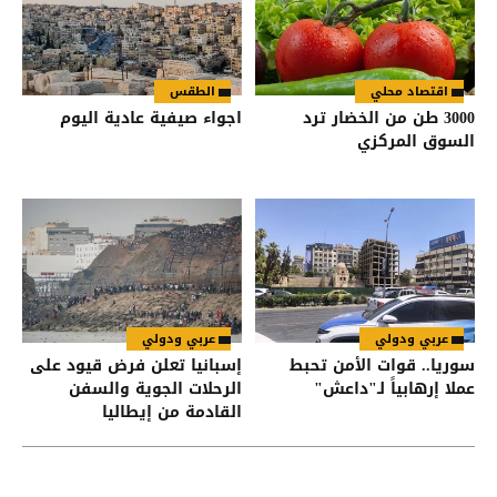
اقتصاد محلي
الطقس
3000 طن من الخضار ترد
اجواء صيفية عادية اليوم
السوق المركزي
عربي ودولي
عربي ودولي
سوريا.. قوات الأمن تحبط
إسبانيا تعلن فرض قيود على
عملا إرهابياً لـ"داعش"
الرحلات الجوية والسفن
القادمة من إيطاليا