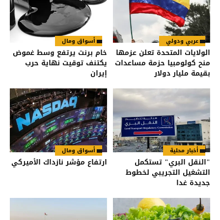
عربي ودولي
أسواق ومال
الولايات المتحدة تعلن عزمها
خام برنت يرتفع وسط غموض
منح كولومبيا حزمة مساعدات
يكتنف توقيت نهاية حرب
بقيمة مليار دولار
إيران
أخبار محلية
أسواق ومال
"النقل البري" تستكمل
ارتفاع مؤشر نازداك الأميركي
التشغيل التجريبي لخطوط
جديدة غدا