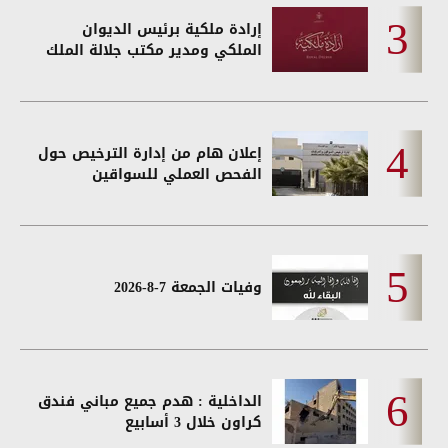
إرادة ملكية برئيس الديوان
الملكي ومدير مكتب جلالة الملك
إعلان هام من إدارة الترخيص حول
الفحص العملي للسواقين
وفيات الجمعة 7-8-2026
الداخلية : هدم جميع مباني فندق
كراون خلال 3 أسابيع