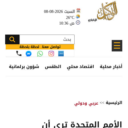
السبت 2026-08-08
26°C
10:36 ص
☰
تواصل معنا.. لحظة بلحظة
أخبار محلية
اقتصاد محلي
الطقس
شؤون برلمانية
وظ
الرئيسية
>>
عربي ودولي
الأمم المتحدة ترى أن