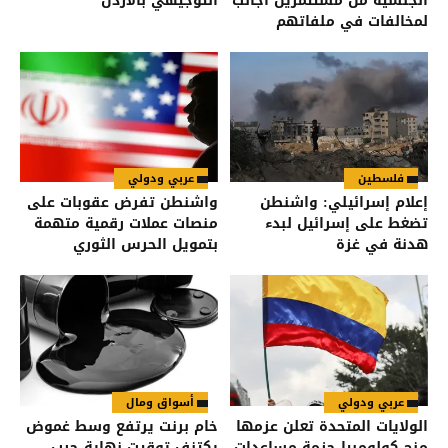
الجنسية من مستثمرين أجانب
التوجيهي بالاردن
لمخالفات في ملفاتهم
فلسطين
عربي ودولي
إعلام إسرائيلي: واشنطن
واشنطن تفرض عقوبات على
تضغط على إسرائيل لبدء
منصات عملات رقمية متهمة
هدنة في غزة
بتمويل الحرس الثوري
الإيراني
عربي ودولي
أسواق ومال
الولايات المتحدة تعلن عزمها
خام برنت يرتفع وسط غموض
منح كولومبيا حزمة مساعدات
يكتنف توقيت نهاية حرب