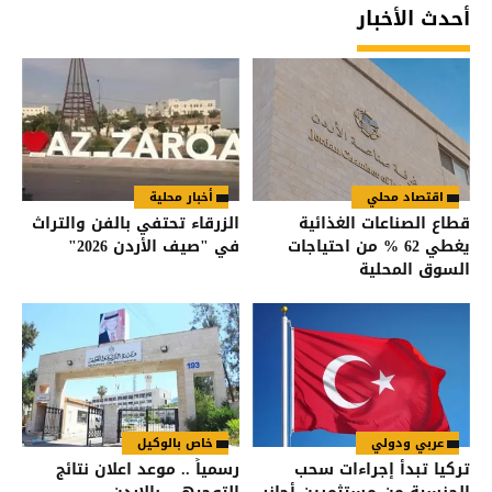
أحدث الأخبار
اقتصاد محلي
أخبار محلية
قطاع الصناعات الغذائية
الزرقاء تحتفي بالفن والتراث
يغطي 62 % من احتياجات
في "صيف الأردن 2026"
السوق المحلية
عربي ودولي
خاص بالوكيل
تركيا تبدأ إجراءات سحب
رسمياً .. موعد اعلان نتائج