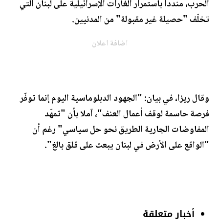
الحرب، مندّدا باستمرار الغارات الإسرائيلية على لبنان التي
تخلّف "حصيلة غير مقبولة" من المدنيين.
اضافة اعلان
وقال ريزا، في بيان: "الجهود الدبلوماسية اليوم إنما توفّر
فرصة حاسمة لوقف أعمال العنف"، آملا بأن "تمهّد
المفاوضات الجارية الطريق نحو حل سياسي" رغم أن
"الواقع على الأرض في لبنان يبعث على قلق بالغ".
أخبار متعلقة