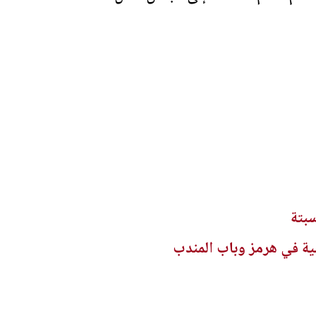
سبتة
ئية في هرمز وباب المندب