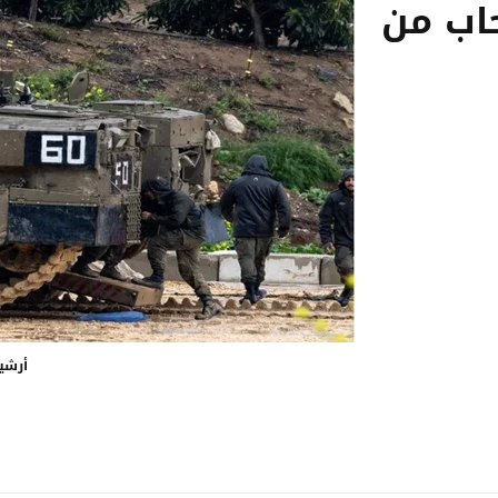
حاب من
أرشي