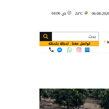
04:06 ص
24°C
د
تواصل معنا.. لحظة بلحظة