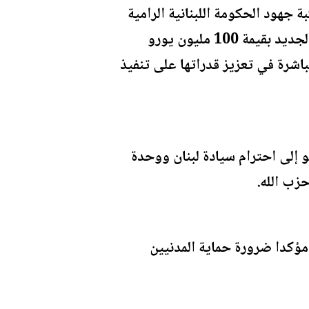
 جهود الحكومة اللبنانية الرامية
إلى ضمان احتكار الدولة للسلاح على كامل أراضيها، لافتاً النظر إلى أن إجراء المساعدة الجديد بقيمة 100 مليون يورو
لأوروبي، سيسهم مباشرة في تعزيز قدراتها على تنفيذ
فيذ الكامل لقرار مجلس الأمن الدولي رقم 1701، الذي يدعو إلى احترام سيادة لبنان ووحدة
حزب الله.
 مؤكدا ضرورة حماية المدنيين