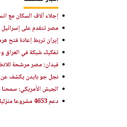
إجلاء آلاف السكان مع اتس
مصر تتقدم على إسرائيل
إيران تربط إعادة فتح هرمز بـ6 
تفكيك شبكة في العراق و
فيدان: مصر مرشحة للانضما
نجل جو بايدن يكشف عن ت
الجيش الأمريكي: سمحنا بمرور 30 سفينة عبر منطقة الحصا
دعم 4653 مشروعا منزليا مملوكا لنساء خلال النصف الأول من 2026