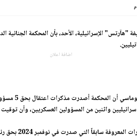
"هآرتس" الإسرائيلية، الأحد، بأن المحكمة الجنائية ا
يليين.
اضافة اعلان
ونقلت الصحيفة عن م
رائيليين واثنين من المسؤولين العسكريين، وأن توقيت 
ويُضاف هذا التطور إل