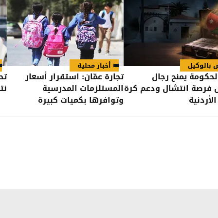
 بالوكيل
أخبار محلية
لحكومة يمنح رجال
تجارة عمّان: استقرار أسعار
تح
ل فرصة انتشال ودعم كرة
المستلزمات المدرسية
نت
لأردنية
وتوافرها بكميات كبيرة