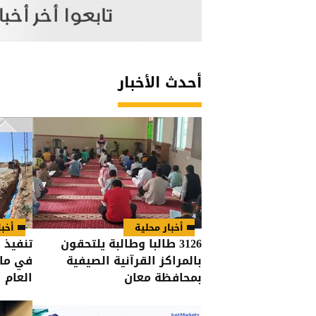
أحدث الأخبار
أخبار محلية
أخبا
3126 طالبا وطالبة يلتحقون
تنفيذ
بالمراكز القرآنية الصيفية
بمحافظة معان
العام 