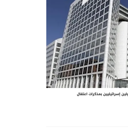
لين إسرائيليين بمذكرات اعتقال