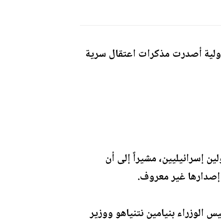
لدولية أصدرت مذكرات اعتقال سرية
صدر دبلوماسي أن المحكمة أصدرت مذكرات اعتقال بحق 5 مسؤولين إسرائيليين، مشيراً إلى أن
إصدارها غير معروف.
ى المذكرات المعروفة سابقاً التي صدرت في نوفمبر 2024 بحق رئيس الوزراء بنيامين نتنياهو ووزير