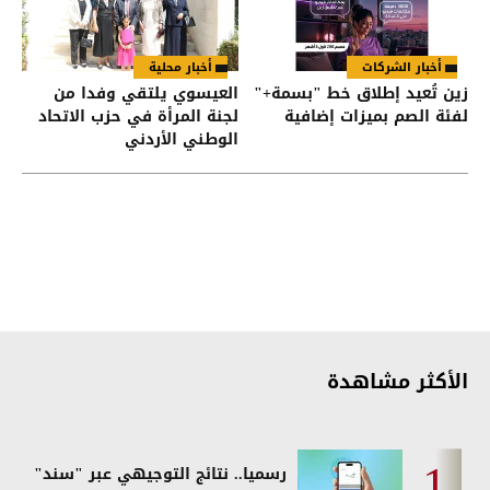
أخبار الشركات
أخبار محلية
زين تُعيد إطلاق خط "بسمة+"
العيسوي يلتقي وفدا من
لفئة الصم بميزات إضافية
لجنة المرأة في حزب الاتحاد
الوطني الأردني
الأكثر مشاهدة
رسميا.. نتائج التوجيهي عبر "سند"