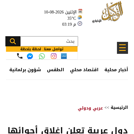
الإثنين 2026-08-10
35°C
03:19 م
☰
تواصل معنا.. لحظة بلحظة
أخبار محلية
اقتصاد محلي
الطقس
شؤون برلمانية
وظ
الرئيسية
>>
عربي ودولي
دول عربية تعلن إغلاق أجوائها