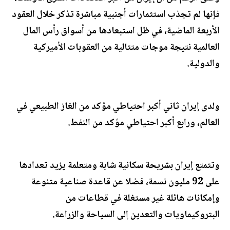
فإنها لم تجذب استثمارات أجنبية مباشرة تذكر خلال العقود
الأربعة الماضية، في ظل استبعادها من أسواق رأس المال
العالمية نتيجة موجات متتالية من العقوبات الأميركية
والدولية.
ولدى إيران ثاني أكبر احتياطي مؤكد من الغاز الطبيعي في
العالم، ورابع أكبر احتياطي مؤكد من النفط.
وتتمتع إيران بشريحة سكانية شابة ومتعلمة يزيد تعدادها
على 92 مليون نسمة، فضلا عن قاعدة صناعية متنوعة
وإمكانات هائلة غير مستغلة في قطاعات من
البتروكيماويات والتعدين إلى السياحة والزراعة.