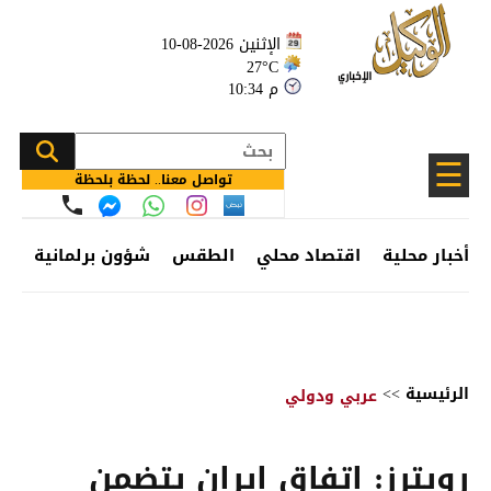
الإثنين 2026-08-10
27°C
10:34 م
☰
تواصل معنا.. لحظة بلحظة
أخبار محلية
اقتصاد محلي
الطقس
شؤون برلمانية
وظ
الرئيسية
>>
عربي ودولي
رويترز: اتفاق إيران يتضمن