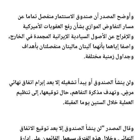
وأوضح المصدر أن صندوق الاستثمار منفصل تماما عن
مسار التفاوض الموازي بشأن رفع العقوبات الأميركية
والإفراج عن الأصول السيادية الإيرانية المجمدة في الخارج،
واصفا إياهما بأنهما آليتان ماليتان منفصلتان بأهداف
وجداول زمنية مختلفة.
ولن ينشأ الصندوق أو يبدأ تشغيله إلا بعد إبرام اتفاق نهائي
مرضٍ. وتهدف مذكرة التفاهم، حال توقيعها، إلى تنظيم
العملية خلال الستين يوما المقبلة.
وقال المصدر "لن ينشأ الصندوق إلا بعد توقيع الاتفاق
النهائي. وخلال هذه الفترة، سيعمل القائمون على إدارة