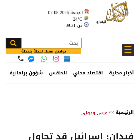
الجمعة 2026-08-07
24°C
09:21 ص
☰
تواصل معنا.. لحظة بلحظة
أخبار محلية
اقتصاد محلي
الطقس
شؤون برلمانية
وظ
الرئيسية
>>
عربي ودولي
فيدان: إسرائيل قد تحاول