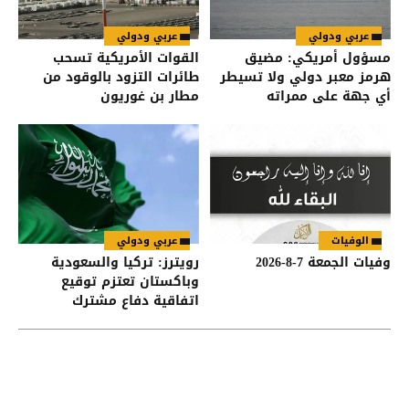
عربي ودولي
عربي ودولي
مسؤول أمريكي: مضيق
القوات الأمريكية تسحب
هرمز معبر دولي ولا تسيطر
طائرات التزود بالوقود من
أي جهة على ممراته
مطار بن غوريون
الوفيات
عربي ودولي
وفيات الجمعة 7-8-2026
رويترز: تركيا والسعودية
وباكستان تعتزم توقيع
اتفاقية دفاع مشترك