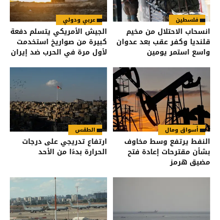
فلسطين
عربي ودولي
انسحاب الاحتلال من مخيم
الجيش الأمريكي يتسلم دفعة
قلنديا وكفر عقب بعد عدوان
كبيرة من صواريخ استخدمت
واسع استمر يومين
لأول مرة في الحرب ضد إيران
أسواق ومال
الطقس
النفط يرتفع وسط مخاوف
ارتفاع تدريجي على درجات
بشأن مقترحات إعادة فتح
الحرارة بدءًا من الأحد
مضيق هرمز