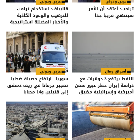
عربي ودولي
عربي ودولي
ترامب: أعتقد أن الأمر
قاليباف: استخدام ترامب
سينتهي قريبا جدا
للترهيب والوعود الكاذبة
والأخبار المضللة استراتيجية
فاشلة
أسواق ومال
عربي ودولي
النفط يرتفع 3 دولارات مع
سوريا.. ارتفاع حصيلة ضحايا
دراسة إيران حظر عبور سفن
تفجير جرمانا في ريف دمشق
أميركية وإسرائيلية مضيق
إلى قتيلين و14 مصابا
هرمز