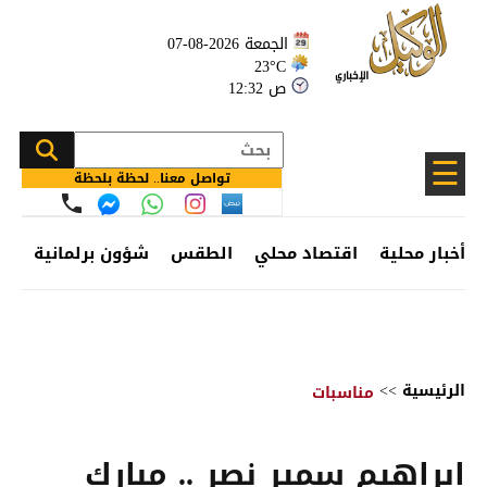
الجمعة 2026-08-07
23°C
12:32 ص
☰
تواصل معنا.. لحظة بلحظة
أخبار محلية
اقتصاد محلي
الطقس
شؤون برلمانية
وظ
الرئيسية
>>
مناسبات
ابراهيم سمير نصر .. مبارك