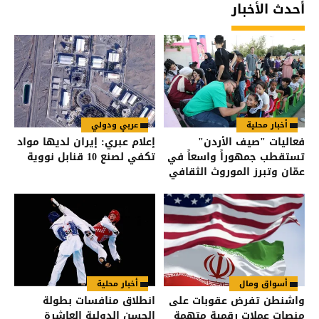
أحدث الأخبار
أخبار محلية
عربي ودولي
فعاليات "صيف الأردن"
إعلام عبري: إيران لديها مواد
تستقطب جمهوراً واسعاً في
تكفي لصنع 10 قنابل نووية
عمّان وتبرز الموروث الثقافي
أسواق ومال
أخبار محلية
واشنطن تفرض عقوبات على
انطلاق منافسات بطولة
منصات عملات رقمية متهمة
الحسن الدولية العاشرة