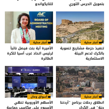
بتمويل الحرس الثوري
للتايكواندو
الإيراني
أخبار محلية
أخبار محلية
تنفيذ حزمة مشاريع تنموية
الأميرة آية بنت فيصل نائباً
بالكرك لدعم البيئة
لرئيس اتحاد غرب آسيا للكرة
الاستثمارية
الطائرة
أخبار محلية
أسواق ومال
انطلاق رحلات برنامج "أردننا
الأسهم الأوروبية تنهي
جنة" في الكرك
الأسبوع على مكاسب جماعية