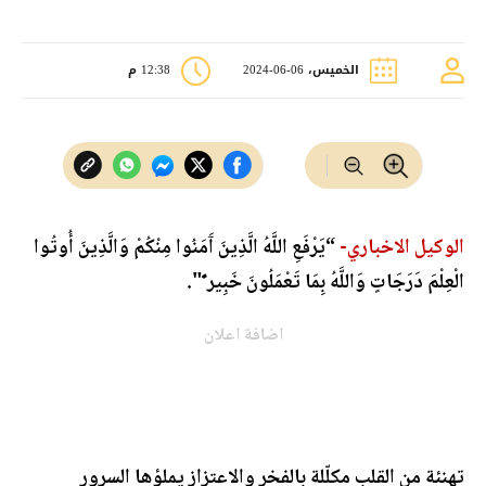
الخميس، 06-06-2024
12:38 م
الوكيل الاخباري-
“يَرْفَعِ اللَّهُ الَّذِينَ آَمَنُوا مِنْكُمْ وَالَّذِينَ أُوتُوا
الْعِلْمَ دَرَجَاتٍ وَاللَّهُ بِمَا تَعْمَلُونَ خَبِير ٌ".
اضافة اعلان
تهنئة من القلب مكلّلة بالفخر والاعتزاز يملؤها السرور