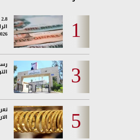
8
الر
026
رسمي
الت
تعر
الار