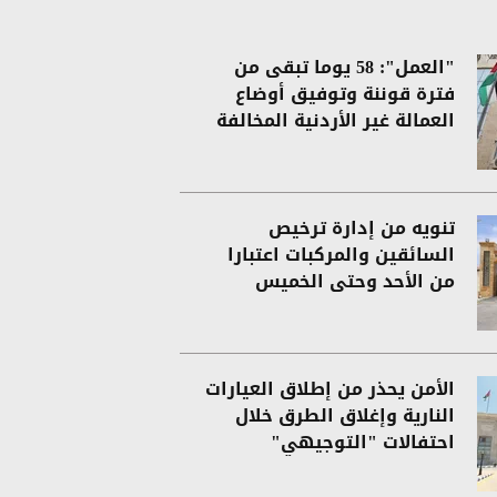
"العمل": 58 يوما تبقى من
فترة قوننة وتوفيق أوضاع
العمالة غير الأردنية المخالفة
تنويه من إدارة ترخيص
السائقين والمركبات اعتبارا
من الأحد وحتى الخميس
الأمن يحذر من إطلاق العيارات
النارية وإغلاق الطرق خلال
احتفالات "التوجيهي"