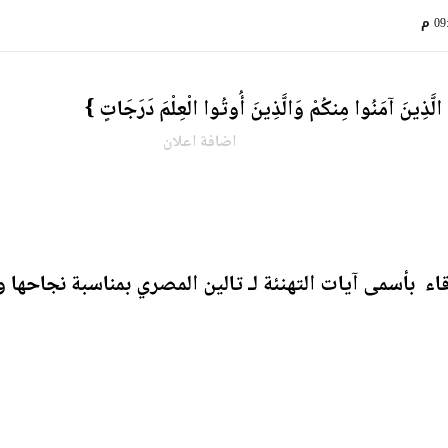
0 م
ُ الَّذِينَ آمَنُوا مِنكُمْ وَالَّذِينَ أُوتُوا الْعِلْمَ دَرَجَاتٍ }
اضافة اعلان
ء بأسمى آيات التهنئة لـ تالين المصري بمناسبة نجاحها وت