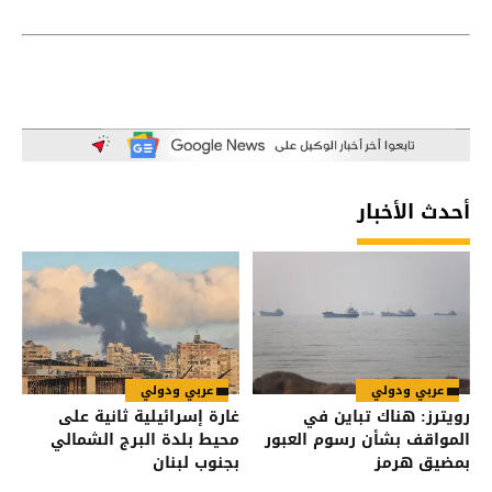
أحدث الأخبار
عربي ودولي
عربي ودولي
رويترز: هناك تباين في
غارة إسرائيلية ثانية على
المواقف بشأن رسوم العبور
محيط بلدة البرج الشمالي
بمضيق هرمز
بجنوب لبنان