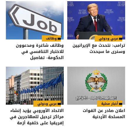
عربي ودولي
وظائف
ترامب: نتحدث مع الإيرانيين
وظائف شاغرة ومدعوون
وسنرى ما سيحدث
للاختبار التنافسي في
الحكومة- تفاصيل
أخبار محلية
عربي ودولي
اعلان صادر عن القوات
الاتحاد الأوروبي يؤيد إنشاء
المسلحة الأردنية
مراكز ترحيل للمهاجرين في
إفريقيا على خلفية أزمة
سبتة