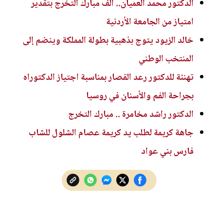
الدكتور محمد العميان.. ألف مبارك التخرج بتقدير
امتياز من الجامعة الأردنية
خالد الزيود يتوج بذهبية بطولة المملكة وينضم إلى
المنتخب الوطني
تهنئة للدكتور رعد القصار بمناسبة اجتياز الدكتوراه
بجراحة الفم والأسنان في روسيا
الدكتور راشد مخامرة .. مبارك التخرج
جاهة كريمة لطلب يد كريمة عصام الشلول للشاب
فارس بني عواد