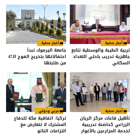
أخبار محلية
أخبار محلية
تربية الطيبة والوسطية تتابع
جامعة اليرموك تبدأ
جاهزية تدريب باحثي التعداد
احتفالاتها بتخريج الفوج الـ47
السكاني
من طلبتها
أخبار محلية
عربي ودولي
تأهيل قاعات مركز الريان
تركيا: اتفاقية مكة للدفاع
الزراعي كحاضنة تدريبية
المشترك لا تتعارض مع
لخدمة المزارعين بالأغوار
التزامات الناتو