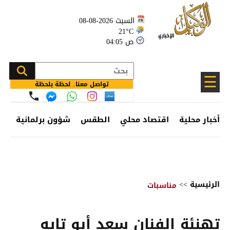
السبت 2026-08-08
21°C
04:05 ص
☰
تواصل معنا.. لحظة بلحظة
أخبار محلية
اقتصاد محلي
الطقس
شؤون برلمانية
وظ
الرئيسية
>>
مناسبات
تهنئة الفنان سعد أبو تايه