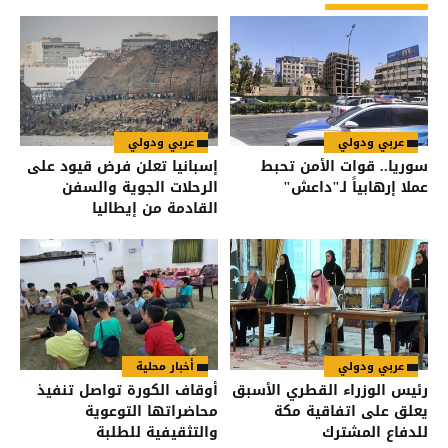
عربي ودولي
عربي ودولي
سوريا.. قوات الأمن تحبط
إسبانيا تعلن فرض قيود على
عملا إرهابياً لـ"داعش"
الرحلات الجوية والسفن
القادمة من إيطاليا
عربي ودولي
أخبار محلية
رئيس الوزراء القطري الأسبق
أوقاف الكورة تواصل تنفيذ
يعلق على اتفاقية مكة
محاضراتها التوعوية
للدفاع المشترك
والتثقيفية للطلبة