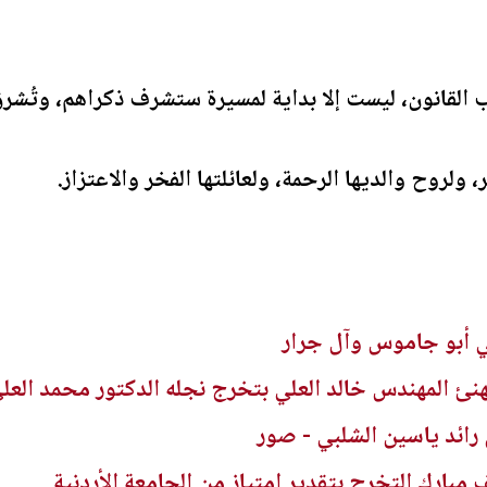
 القانون، ليست إلا بداية لمسيرة ستشرف ذكراهم، وتُشرق 
، ولروح والديها الرحمة، ولعائلتها الفخر والاعتزاز.
 أبو جاموس وآل جرار
نئ المهندس خالد العلي بتخرج نجله الدكتور محمد العل
رائد ياسين الشلبي - صور
ف مبارك التخرج بتقدير امتياز من الجامعة الأردنية