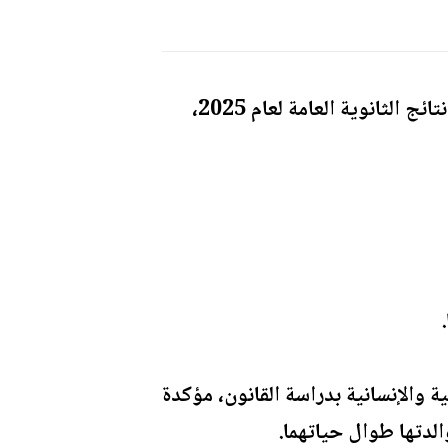
حققت الطالبة جيلان محمد ظاهر اللوزي معدلًا مميزًا بلغ 97.5% في نتائج الثانوية العامة لعام 2025،
 والإنسانية بدراسة القانون، مؤكدة
الدتها طوال حياتهما.