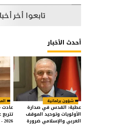
أحدث الأخبار
شؤون برلمانية
المر
عطية: القدس في صدارة
عادت م
الأولويات وتوحيد الموقف
تتربع
العربي والإسلامي ضرورة
2026 - صور