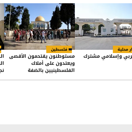
ان
ر محلية
فلسطين
ربي وإسلامي مشترك
مستوطنون يقتحمون الأقصى
ال
ويعتدون على أملاك
ال
الفلسطينيين بالضفة
نج
حس