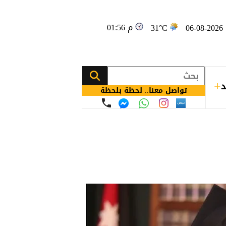
01:56 م
0
31°C
د
تواصل معنا.. لحظة بلحظة