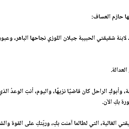
ها حازم العساف:
 لابنة شقيقتي الحبيبة جيلان اللوزي نجاحها الباهر، وع
لعدالة.
 وأبوكِ الراحل كان قاضيًا نزيهًا، واليوم، أنتِ الوعدُ الذي
ة بكِ الآن.
ي الغالية، التي لطالما آمنت بكِ، وربّتكِ على القوة وال