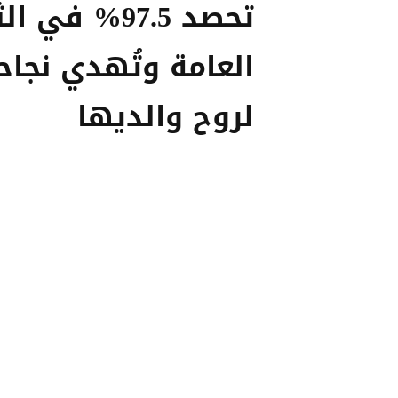
تحصد 97.5% في 
العامة وتُهدي نجاح
لروح والديها