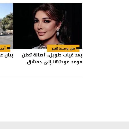
لحماية المقدسات
فن ومشاهير
أخبا
بعد غياب طويل.. أصالة تعلن
بيان ع
موعد عودتها إلى دمشق