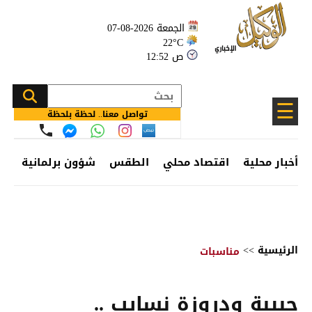
الجمعة 2026-08-07
22°C
12:52 ص
☰
تواصل معنا.. لحظة بلحظة
أخبار محلية
اقتصاد محلي
الطقس
شؤون برلمانية
وظ
الرئيسية
>>
مناسبات
حبيبة ودروزة نسايب ..