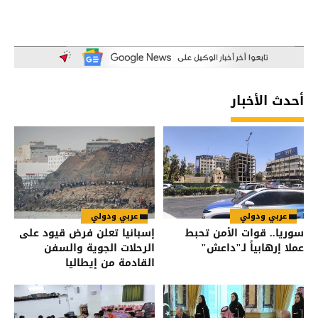
أحدث الأخبار
عربي ودولي
عربي ودولي
سوريا.. قوات الأمن تحبط
إسبانيا تعلن فرض قيود على
عملا إرهابياً لـ"داعش"
الرحلات الجوية والسفن
القادمة من إيطاليا