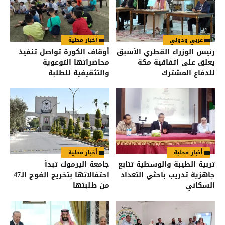
عربي ودولي
أخبار محلية
رئيس الوزراء القطري الأسبق
أوقاف الكورة تواصل تنفيذ
يعلق على اتفاقية مكة
محاضراتها التوعوية
للدفاع المشترك
والتثقيفية للطلبة
أخبار محلية
أخبار محلية
تربية الطيبة والوسطية تتابع
جامعة اليرموك تبدأ
جاهزية تدريب باحثي التعداد
احتفالاتها بتخريج الفوج الـ47
السكاني
من طلبتها