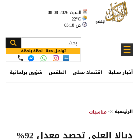
السبت 2026-08-08
22°C
03:18 ص
☰
تواصل معنا.. لحظة بلحظة
أخبار محلية
اقتصاد محلي
الطقس
شؤون برلمانية
وظ
الرئيسية
>>
مناسبات
ديالا العلي تحصد معدل 92%