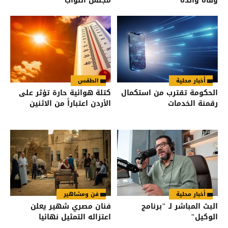
وفاة والده
مجلس النواب
أخبار محلية
الطقس
الحكومة تقترب من استكمال
كتلة هوائية حارة تؤثر على
رقمنة الخدمات
الأردن اعتباراً من الاثنين
أخبار محلية
فن ومشاهير
البث المباشر لـ "برنامج
فنان مصري شهير يعلن
الوكيل"
اعتزاله التمثيل نهائيا