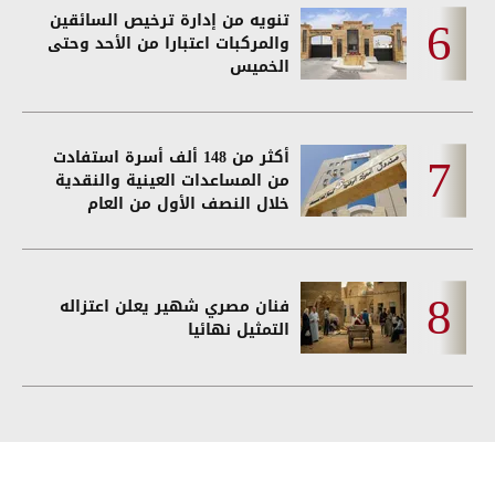
تنويه من إدارة ترخيص السائقين
والمركبات اعتبارا من الأحد وحتى
الخميس
أكثر من 148 ألف أسرة استفادت
من المساعدات العينية والنقدية
خلال النصف الأول من العام
فنان مصري شهير يعلن اعتزاله
التمثيل نهائيا