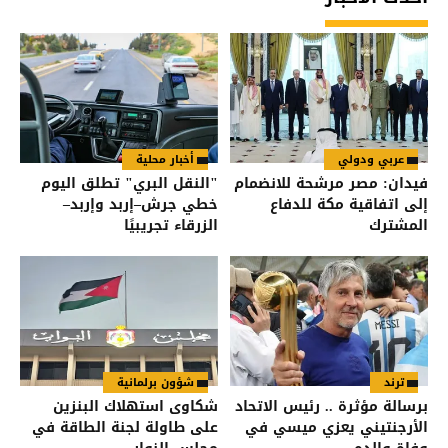
عربي ودولي
أخبار محلية
فيدان: مصر مرشحة للانضمام
"النقل البري" تطلق اليوم
إلى اتفاقية مكة للدفاع
خطي جرش–إربد وإربد–
المشترك
الزرقاء تجريبيًا
ترند
شؤون برلمانية
برسالة مؤثرة .. رئيس الاتحاد
شكاوى استهلاك البنزين
الأرجنتيني يعزي ميسي في
على طاولة لجنة الطاقة في