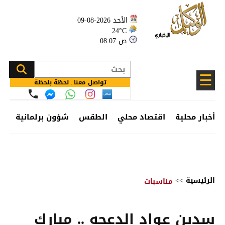
الأحد 2026-08-09
24°C
08:07 ص
☰
تواصل معنا.. لحظة بلحظة
أخبار محلية
اقتصاد محلي
الطقس
شؤون برلمانية
وظ
الرئيسية
>>
مناسبات
سدين عواد الدعجه .. مبارك