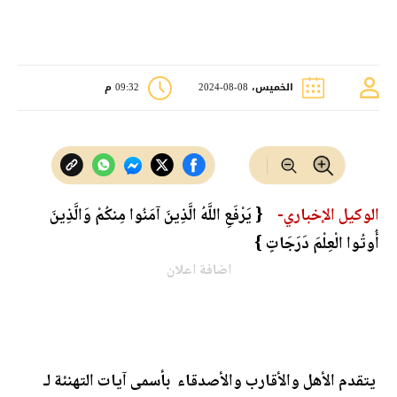
الخميس، 08-08-2024
09:32 م
الوكيل الإخباري-
{ ‏‏يَرْفَعِ اللَّهُ الَّذِينَ آمَنُوا مِنكُمْ وَالَّذِينَ
أُوتُوا الْعِلْمَ دَرَجَاتٍ }
اضافة اعلان
يتقدم الأهل والأقارب والأصدقاء بأسمى آيات التهنئة لـ