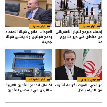
أخبار محلية
أخبار محلية
إطفاء مبرمج للتيار الكهربائي
العودات: قانون هيئة الاعتماد
عن مناطق في دير علا يوم
يدمج هيئتين ولا ينشئ هيئة
غد
جديدة
عربي ودولي
أخبار الشركات
عراقجي: الموت بكرامة أشرف
اكتمال اندماج التأمين العربية
من الحياة بالذل
– الأردن في القدس للتأمين