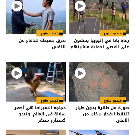
فيديو منوع
فيديو منوع
رعاة بانا في إثيوبيا يمشون
طرق بسيطة للدفاع عن
على العصي لحماية ماشيتهم
النفس
فيديو منوع
فيديو منوع
صورة من طائرة بدون طيار
دجاجة السيراما هي أصغر
تلتقط انفجار بركان من
سلالة في العالم. وتبدو
الأعلى
كمصارع مصغر