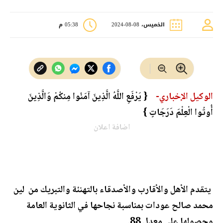
الخميس، 08-08-2024
05:38 م
الوكيل الإخباري-
{ ‏‏يَرْفَعِ اللَّهُ الَّذِينَ آمَنُوا مِنكُمْ وَالَّذِينَ
أُوتُوا الْعِلْمَ دَرَجَاتٍ }
اضافة اعلان
يتقدم الأهل والأقارب والأصدقاء بالتهنئة والتبريك من لين
محمد صالح عودات بمناسبة نجاحها في الثانوية العامة
وحصولها على معدل 88.