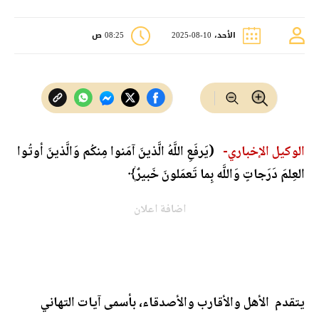
الأحد، 10-08-2025
08:25 ص
الوكيل الإخباري-
(يَرفَعِ اللَّهُ الَّذينَ آمَنوا مِنكُم وَالَّذينَ أوتُوا
العِلمَ دَرَجاتٍ وَاللَّه بِما تَعمَلونَ خَبيرٌ﴾
اضافة اعلان
يتقدم الأهل والأقارب والأصدقاء، بأسمى آيات التهاني