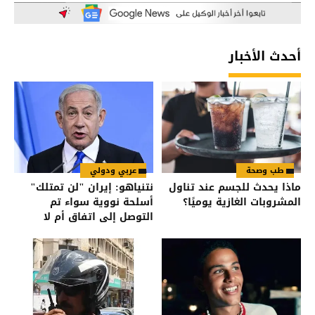
أحدث الأخبار
طب وصحة
عربي ودولي
ماذا يحدث للجسم عند تناول
نتنياهو: إيران "لن تمتلك"
المشروبات الغازية يوميًا؟
أسلحة نووية سواء تم
التوصل إلى اتفاق أم لا