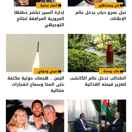
فن ومشاهير
أخبار محلية
نجل عمرو دياب يدخل عالم
إدارة السير تباشر خطتها
الإعلانات
المرورية المرافقة لنتائج
التوجيهي
طب وصحة
عربي ودولي
الطحالب تدخل عالم الكاتشب
اليمن .. هجمات حوثية مكثفة
لتعزيز قيمته الغذائية
على المخا وسماع انفجارات
متتالية