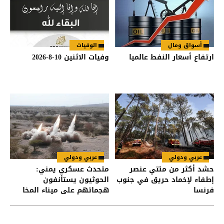
أسواق ومال
الوفيات
ارتفاع أسعار النفط عالميا
وفيات الاثنين 10-8-2026
عربي ودولي
عربي ودولي
حشد أكثر من مئتي عنصر
متحدث عسكري يمني:
إطفاء لإخماد حريق في جنوب
الحوثيون يستأنفون
فرنسا
هجماتهم على ميناء المخا