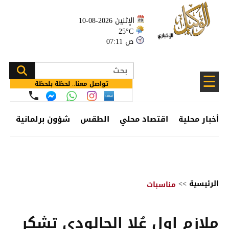
الإثنين 2026-08-10
25°C
07:11 ص
☰
تواصل معنا.. لحظة بلحظة
أخبار محلية
اقتصاد محلي
الطقس
شؤون برلمانية
وظ
الرئيسية
>>
مناسبات
ملازم اول عُلا الجالودي تشكر