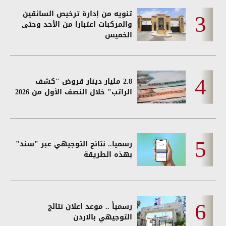
تنويه من إدارة ترخيص السائقين
والمركبات اعتبارا من الأحد وحتى
الخميس
2.8 مليار دينار قروض "كشف
الراتب" خلال النصف الأول من 2026
رسميا.. نتائج التوجيهي عبر "سند"
بهذه الطريقة
رسمياً .. موعد اعلان نتائج
التوجيهي بالاردن