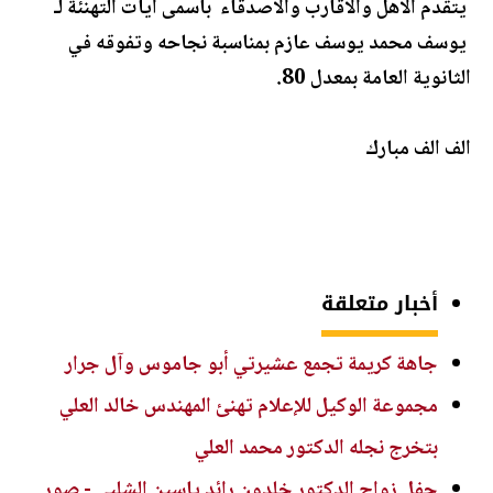
يتقدم الأهل والأقارب والأصدقاء بأسمى آيات التهنئة لـ
يوسف محمد يوسف عازم بمناسبة نجاحه وتفوقه في
الثانوية العامة بمعدل 80.
الف الف مبارك
أخبار متعلقة
جاهة كريمة تجمع عشيرتي أبو جاموس وآل جرار
مجموعة الوكيل للإعلام تهنئ المهندس خالد العلي
بتخرج نجله الدكتور محمد العلي
حفل زواج الدكتور خلدون رائد ياسين الشلبي - صور