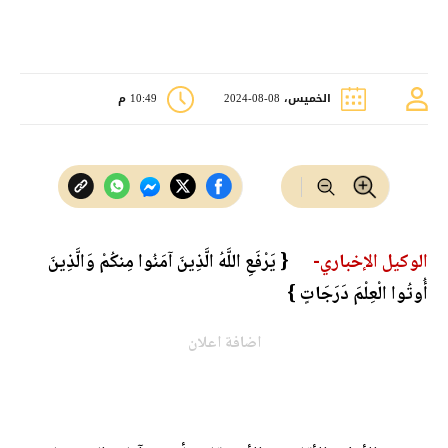
الخميس، 08-08-2024
10:49 م
الوكيل الإخباري-
{ ‏‏يَرْفَعِ اللَّهُ الَّذِينَ آمَنُوا مِنكُمْ وَالَّذِينَ
أُوتُوا الْعِلْمَ دَرَجَاتٍ }
اضافة اعلان