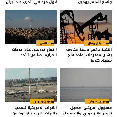
واسع استمر يومين
لأول مرة في الحرب ضد إيران
أسواق ومال
الطقس
النفط يرتفع وسط مخاوف
ارتفاع تدريجي على درجات
بشأن مقترحات إعادة فتح
الحرارة بدءًا من الأحد
مضيق هرمز
عربي ودولي
عربي ودولي
مسؤول أمريكي: مضيق
القوات الأمريكية تسحب
هرمز معبر دولي ولا تسيطر
طائرات التزود بالوقود من