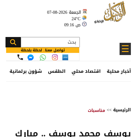
الجمعة 2026-08-07
24°C
09:16 ص
☰
تواصل معنا.. لحظة بلحظة
أخبار محلية
اقتصاد محلي
الطقس
شؤون برلمانية
وظ
الرئيسية
>>
مناسبات
يوسف محمد يوسف .. مبارك