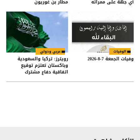
أي جهة على ممراته
مطار بن غوريون
الوفيات
عربي ودولي
وفيات الجمعة 7-8-2026
رويترز: تركيا والسعودية
وباكستان تعتزم توقيع
اتفاقية دفاع مشترك