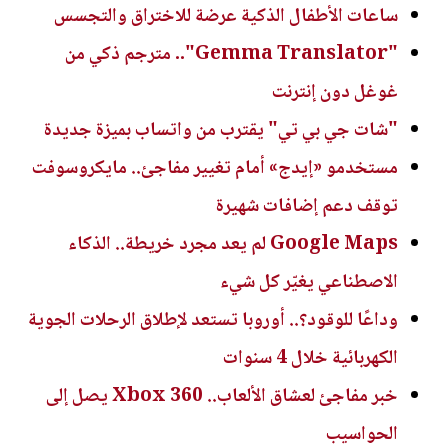
ساعات الأطفال الذكية عرضة للاختراق والتجسس
"Gemma Translator".. مترجم ذكي من
غوغل دون إنترنت
"شات جي بي تي" يقترب من واتساب بميزة جديدة
مستخدمو «إيدج» أمام تغيير مفاجئ.. مايكروسوفت
توقف دعم إضافات شهيرة
Google Maps لم يعد مجرد خريطة.. الذكاء
الاصطناعي يغيّر كل شيء
وداعًا للوقود؟.. أوروبا تستعد لإطلاق الرحلات الجوية
الكهربائية خلال 4 سنوات
خبر مفاجئ لعشاق الألعاب.. Xbox 360 يصل إلى
الحواسيب