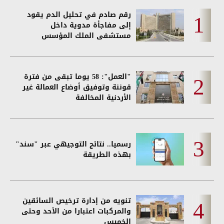
رقم صادم في تحليل الدم يقود
إلى مفاجأة مدوية داخل
مستشفى الملك المؤسس
"العمل": 58 يوما تبقى من فترة
قوننة وتوفيق أوضاع العمالة غير
الأردنية المخالفة
رسميا.. نتائج التوجيهي عبر "سند"
بهذه الطريقة
تنويه من إدارة ترخيص السائقين
والمركبات اعتبارا من الأحد وحتى
الخميس