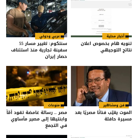
أخبار محلية
عربي ودولي
تنويه هام بخصوص اعلان
سنتكوم: تغيير مسار 55
نتائج التوجيهي
سفينة تجارية منذ استئناف
حصار إيران
فن ومشاهير
منوعات
الموت يغيّب فنانًا مصريًا بعد
مصر .. رسالة غامضة تقود أمّاً
مسيرة حافلة
وابنتيها إلى مصير مأساوي
في التجمع