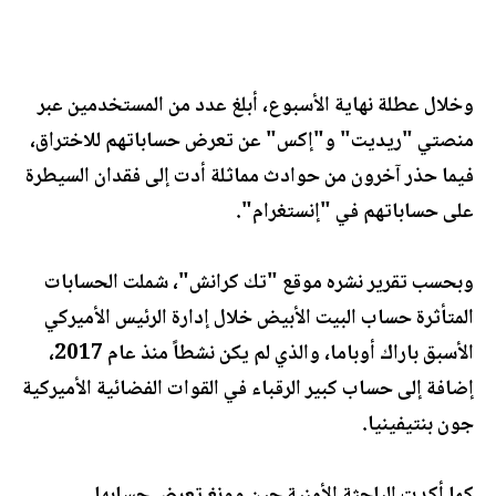
وخلال عطلة نهاية الأسبوع، أبلغ عدد من المستخدمين عبر
منصتي "ريديت" و"إكس" عن تعرض حساباتهم للاختراق،
فيما حذر آخرون من حوادث مماثلة أدت إلى فقدان السيطرة
على حساباتهم في "إنستغرام".
وبحسب تقرير نشره موقع "تك كرانش"، شملت الحسابات
المتأثرة حساب البيت الأبيض خلال إدارة الرئيس الأميركي
الأسبق باراك أوباما، والذي لم يكن نشطاً منذ عام 2017،
إضافة إلى حساب كبير الرقباء في القوات الفضائية الأميركية
جون بنتيفينيا.