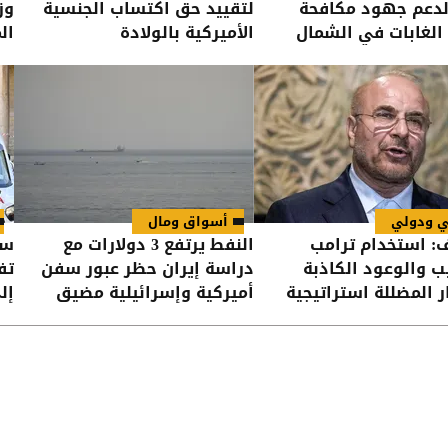
لدعم جهود مكافحة
لتقييد حق اكتساب الجنسية
وز
الغابات في الشمال
الأميركية بالولادة
ال
ال
ي ودولي
أسواق ومال
ف: استخدام ترامب
النفط يرتفع 3 دولارات مع
سو
ب والوعود الكاذبة
دراسة إيران حظر عبور سفن
تف
ار المضللة استراتيجية
أميركية وإسرائيلية مضيق
إلى
هرمز