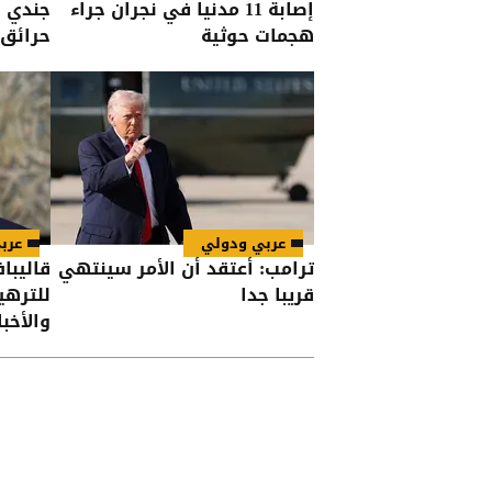
إصابة 11 مدنيا في نجران جراء
جندي 
هجمات حوثية
حرائق 
الغربي
عربي ودولي
عرب
ترامب: أعتقد أن الأمر سينتهي
قاليبا
قريبا جدا
للترهي
والأخب
فاشلة