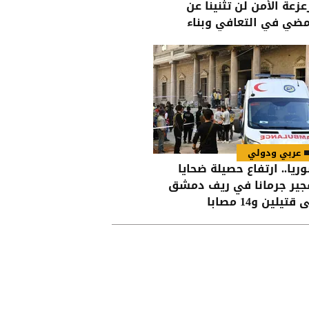
عزعة الأمن لن تثنينا عن
مضي في التعافي وبناء
دولة
عربي ودولي
ريا.. ارتفاع حصيلة ضحايا
جير جرمانا في ريف دمشق
 قتيلين و14 مصابا