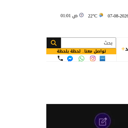
01:01 ص
22°C
د
تواصل معنا.. لحظة بلحظة