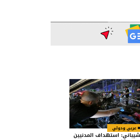
عربي ودولي
شيباني: استهداف المدنيين