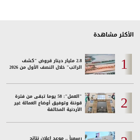
الأكثر مشاهدة
2.8 مليار دينار قروض "كشف
الراتب" خلال النصف الأول من 2026
"العمل": 58 يوما تبقى من فترة
قوننة وتوفيق أوضاع العمالة غير
الأردنية المخالفة
رسمياً .. موعد اعلان نتائج