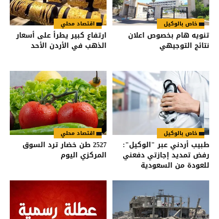
خاص بالوكيل
اقتصاد محلي
تنويه هام بخصوص اعلان
ارتفاع كبير يطرأ على أسعار
نتائج التوجيهي
الذهب في الأردن الأحد
خاص بالوكيل
اقتصاد محلي
طبيب أردني عبر "الوكيل":
2527 طن خضار ترد السوق
رفض تمديد إجازتي دفعني
المركزي اليوم
للعودة من السعودية