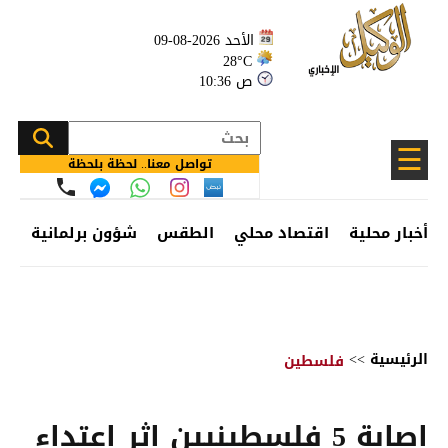
الأحد 2026-08-09
28°C
10:36 ص
☰
تواصل معنا.. لحظة بلحظة
أخبار محلية
اقتصاد محلي
الطقس
شؤون برلمانية
وظ
الرئيسية
>>
فلسطين
إصابة 5 فلسطينيين إثر اعتداء