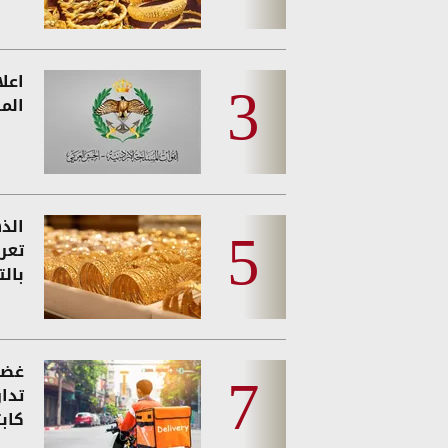
اعل
المس
الذه
تعر
بالت
غضب
تدا
كاب