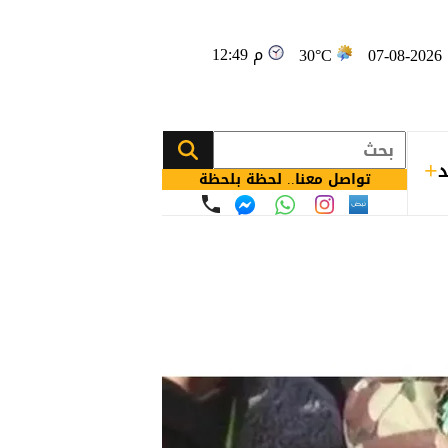
12:49 م
0
30°C
د
تواصل معنا.. لحظة بلحظة