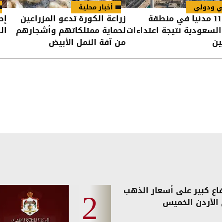
ي ودولي
أخبار محلية
إصابة 11 مدنيا في منطقة
زراعة الكورة تدعو المزراعين
إص
السعودية نتيجة اعتداءات
لحماية ممتلكاتهم وأشجارهم
الك
ين
من آفة النمل الأبيض
فاع كبير على أسعار الذهب
الأردن الخميس