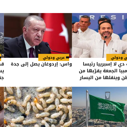
ي ودولي
عربي ودولي
دي لا إسبرييا رئيسا
واس: إردوغان يصل إلى جدة
قص
بيا الجمعة يقرّبها من
يس
 وينقلها من اليسار
جن
يمين