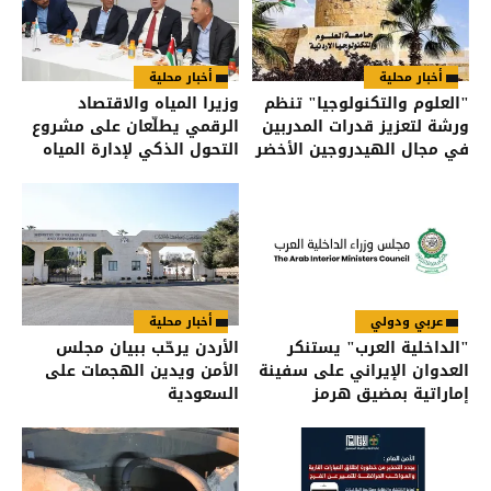
أخبار محلية
أخبار محلية
"العلوم والتكنولوجيا" تنظم
وزيرا المياه والاقتصاد
ورشة لتعزيز قدرات المدربين
الرقمي يطلّعان على مشروع
في مجال الهيدروجين الأخضر
التحول الذكي لإدارة المياه
عربي ودولي
أخبار محلية
"الداخلية العرب" يستنكر
الأردن يرحّب ببيان مجلس
العدوان الإيراني على سفينة
الأمن ويدين الهجمات على
إماراتية بمضيق هرمز
السعودية