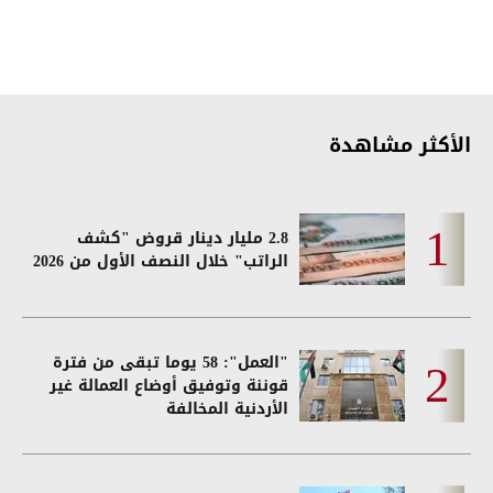
الأكثر مشاهدة
2.8 مليار دينار قروض "كشف
الراتب" خلال النصف الأول من 2026
"العمل": 58 يوما تبقى من فترة
قوننة وتوفيق أوضاع العمالة غير
الأردنية المخالفة