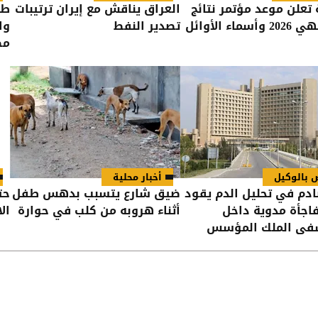
ة تعلن موعد مؤتمر نتائج
العراق يناقش مع إيران ترتيبات
طه
سماء الأوائل
تصدير النفط
وا
مض
 بالوكيل
أخبار محلية
دم في تحليل الدم يقود
ضيق شارع يتسبب بدهس طفل
حت
اجأة مدوية داخل
أثناء هروبه من كلب في حوارة
ال
ى الملك المؤسس