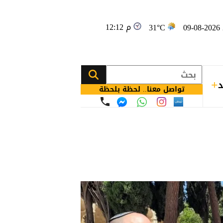
12:12 م
09
31°C
د
تواصل معنا.. لحظة بلحظة