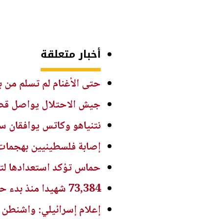
أخبار متعلقة
حتى الأغنام لم تسلم من 
جيش الاحتلال يواصل قصف
نتنياهو وكاتس يوافقان سر
إصابة فلسطينيين بهجما
حماس تؤكد استعدادها لتنف
73,384 شهيدا منذ بدء حرب الإبادة على غزة
إعلام إسرائيلي: واشنطن 