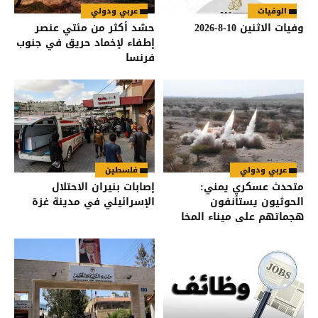
الوفيات
عربي ودولي
وفيات الاثنين 10-8-2026
حشد أكثر من مئتي عنصر
إطفاء لإخماد حريق في جنوب
فرنسا
عربي ودولي
فلسطين
متحدث عسكري يمني:
إصابات بنيران الاحتلال
الحوثيون يستأنفون
الإسرائيلي في مدينة غزة
هجماتهم على ميناء المخا