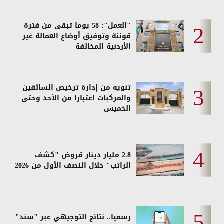
"العمل": 58 يوما تبقى من فترة
قوننة وتوفيق أوضاع العمالة غير
الأردنية المخالفة
تنويه من إدارة ترخيص السائقين
والمركبات اعتبارا من الأحد وحتى
الخميس
2.8 مليار دينار قروض "كشف
الراتب" خلال النصف الأول من 2026
رسميا.. نتائج التوجيهي عبر "سند"