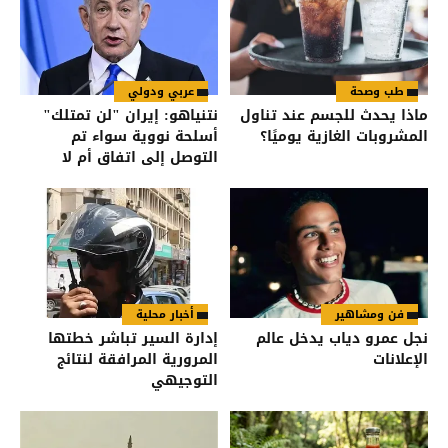
طب وصحة
عربي ودولي
ماذا يحدث للجسم عند تناول
نتنياهو: إيران "لن تمتلك"
المشروبات الغازية يوميًا؟
أسلحة نووية سواء تم
التوصل إلى اتفاق أم لا
فن ومشاهير
أخبار محلية
نجل عمرو دياب يدخل عالم
إدارة السير تباشر خطتها
الإعلانات
المرورية المرافقة لنتائج
التوجيهي