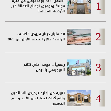
"العمل": 58 يوما تبقى من فترة
قوننة وتوفيق أوضاع العمالة غير
الأردنية المخالفة
2.8 مليار دينار قروض "كشف
الراتب" خلال النصف الأول من 2026
رسمياً .. موعد اعلان نتائج
التوجيهي بالاردن
تنويه من إدارة ترخيص السائقين
والمركبات اعتبارا من الأحد وحتى
الخميس