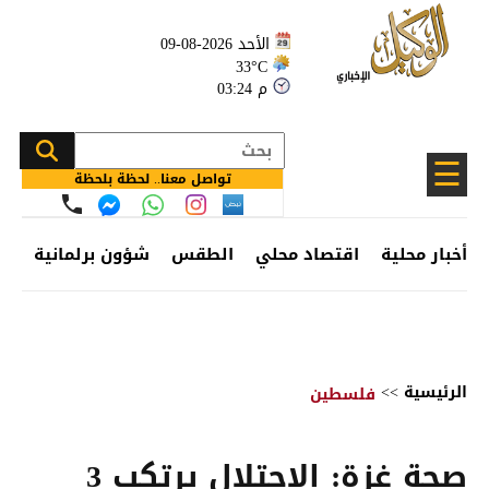
الأحد 2026-08-09
33°C
03:24 م
☰
تواصل معنا.. لحظة بلحظة
أخبار محلية
اقتصاد محلي
الطقس
شؤون برلمانية
وظ
الرئيسية
>>
فلسطين
صحة غزة: الاحتلال يرتكب 3