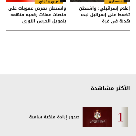
فلسطين
عربي ودولي
إعلام إسرائيلي: واشنطن
واشنطن تفرض عقوبات على
تضغط على إسرائيل لبدء
منصات عملات رقمية متهمة
هدنة في غزة
بتمويل الحرس الثوري
الإيراني
الأكثر مشاهدة
صدور إرادة ملكية سامية