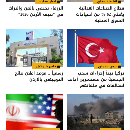
اقتصاد محلي
أخبار محلية
قطاع الصناعات الغذائية
الزرقاء تحتفي بالفن والتراث
يغطي 62 % من احتياجات
في "صيف الأردن 2026"
السوق المحلية
عربي ودولي
خاص بالوكيل
تركيا تبدأ إجراءات سحب
رسمياً .. موعد اعلان نتائج
الجنسية من مستثمرين أجانب
التوجيهي بالاردن
لمخالفات في ملفاتهم