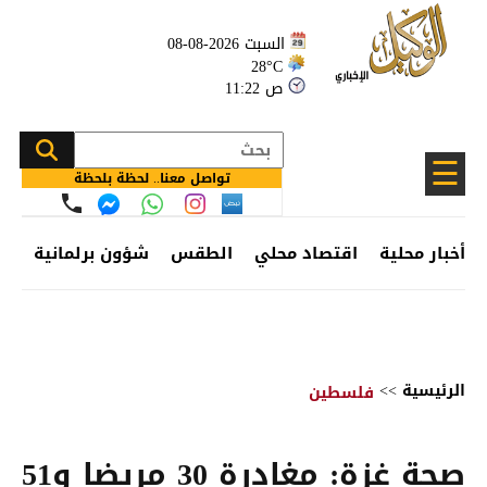
السبت 2026-08-08
28°C
11:22 ص
☰
تواصل معنا.. لحظة بلحظة
أخبار محلية
اقتصاد محلي
الطقس
شؤون برلمانية
وظ
الرئيسية
>>
فلسطين
صحة غزة: مغادرة 30 مريضا و51