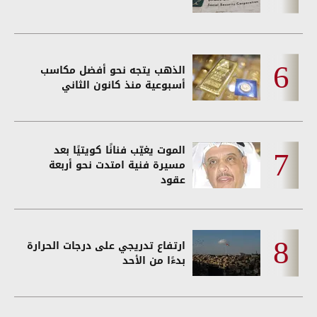
الذهب يتجه نحو أفضل مكاسب
أسبوعية منذ كانون الثاني
الموت يغيّب فنانًا كويتيًا بعد
مسيرة فنية امتدت نحو أربعة
عقود
ارتفاع تدريجي على درجات الحرارة
بدءًا من الأحد