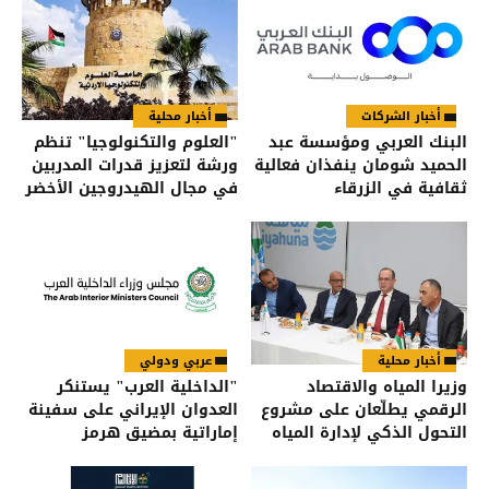
أخبار الشركات
أخبار محلية
البنك العربي ومؤسسة عبد
"العلوم والتكنولوجيا" تنظم
الحميد شومان ينفذان فعالية
ورشة لتعزيز قدرات المدربين
ثقافية في الزرقاء
في مجال الهيدروجين الأخضر
أخبار محلية
عربي ودولي
وزيرا المياه والاقتصاد
"الداخلية العرب" يستنكر
الرقمي يطلّعان على مشروع
العدوان الإيراني على سفينة
التحول الذكي لإدارة المياه
إماراتية بمضيق هرمز