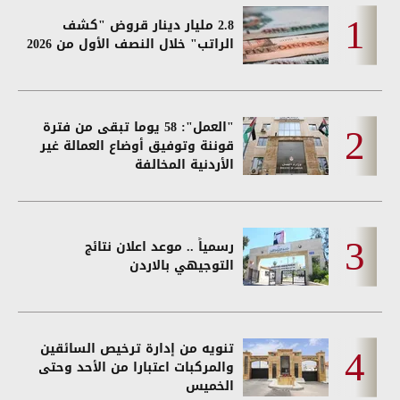
2.8 مليار دينار قروض "كشف
الراتب" خلال النصف الأول من 2026
"العمل": 58 يوما تبقى من فترة
قوننة وتوفيق أوضاع العمالة غير
الأردنية المخالفة
رسمياً .. موعد اعلان نتائج
التوجيهي بالاردن
تنويه من إدارة ترخيص السائقين
والمركبات اعتبارا من الأحد وحتى
الخميس