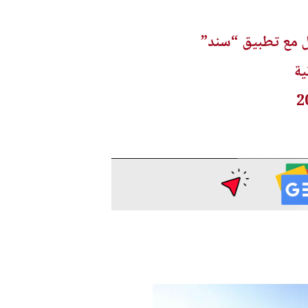
امل مع تطبيق “سند”
ية