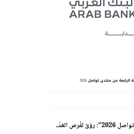
الرابعة من منتدى تواصل 2026
قدّم البنك العربي مؤخراً رعايته لفعاليات النسخة الرابعة من منتدى "تواصل 2026": رؤىً لفُرص الغدّ،