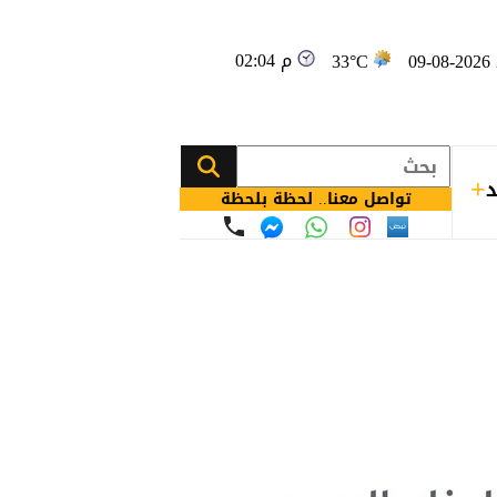
02:04 م
09
33°C
د
تواصل معنا.. لحظة بلحظة