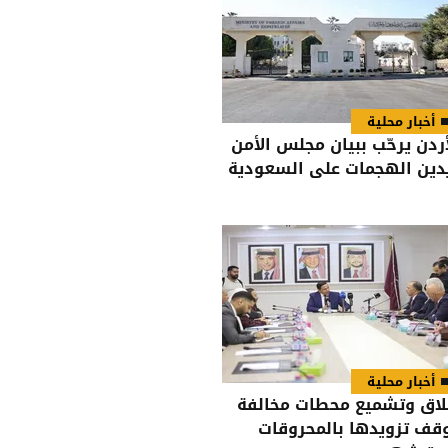
أخبار محلية
أردن يرحّب ببيان مجلس الأمن
دين الهجمات على السعودية
أخبار محلية
لاق وتشميع محطات مخالفة
قف تزويدها بالمحروقات