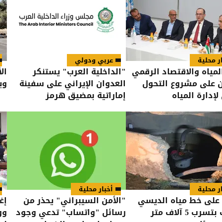
ر محلية
عربي ودولي
المياه والاقتصاد الرقمي
"الداخلية العرب" يستنكر
ال
ن على مشروع التحول
العدوان الإيراني على سفينة
وي
لإدارة المياه
إماراتية بمضيق هرمز
ر محلية
أخبار محلية
 على خط مياه الديسي
"الأمن السيبراني" يحذر من
إغ
يتسبب بتسرب 5 آلاف متر
رسائل "واتساب" تدعي وجود
وو