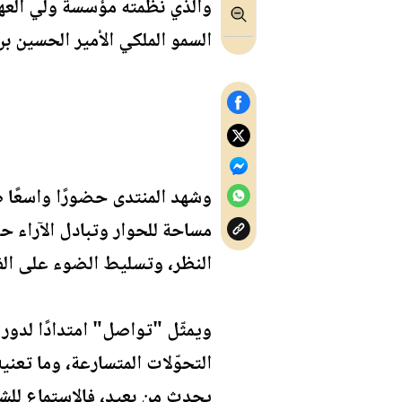
والذي نظمته مؤسسة ولي العه
السمو الملكي الأمير الحسين بن 
وشهد المنتدى حضورًا واسعًا ض
مساحة للحوار وتبادل الآراء ح
النظر، وتسليط الضوء على الف
ويمثّل "تواصل" امتدادًا لدور
التحوّلات المتسارعة، وما تعني
يحدث من بعيد، فالاستماع للشب