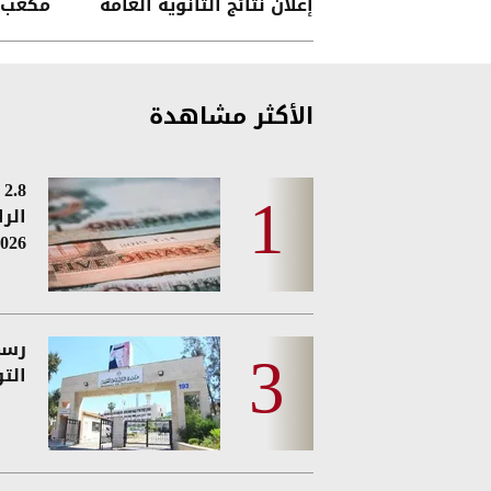
إعلان نتائج الثانوية العامة
مكعب ي
الأكثر مشاهدة
8
الر
026
رسمي
الت