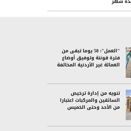
دة شهر
"العمل": 58 يوما تبقى من
فترة قوننة وتوفيق أوضاع
العمالة غير الأردنية المخالفة
تنويه من إدارة ترخيص
السائقين والمركبات اعتبارا
من الأحد وحتى الخميس