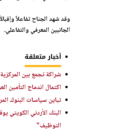
وقد شهد الجناح تفاعلاً وإقبالا
الجانبين المعرفي والتفاعلي.
أخبار متعلقة
شراكة تجمع بين المركزية تويوتا ونادي عمّان FC لدعم المواهب
اكتمال اندماج التأمين الع
تباين سياسات البنوك المركزية في عام 2026: الموضوع الكلي
البنك الأردني الكويتي يو
التوظيف"