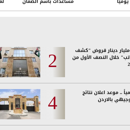
وميًا
مساعدات باسم الضمان
لم
الاجتماعي
2. مليار دينار قروض "كشف
اتب" خلال النصف الأول من
2
اً .. موعد اعلان نتائج
وجيهي بالاردن