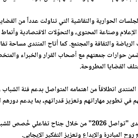
لسات الحوارية والنقاشية التي تناولت عدداً من القضاي
لإعلام وصناعة المحتوى، والتحوّلات الاقتصادية وأنماط ا
لرياضة والثقافة والمجتمع. كما أتاح المنتدى مساحة تفاع
من حوارات جمعتهم مع أصحاب القرار والخبراء والمتخصص
لف القضايا المطروحة.
ا المنتدى انطلاقاً من اهتمامه المتواصل بدعم فئة الشباب
هم في تطوير مهاراتهم وتعزيز قدراتهم، بما يدعم دورهم ا
كما شارك البنك العربي في منتدى "تواصل 2026" من خلال جن
روح المبادرة والإبداع وتعزيز التفكير الإيجابي.