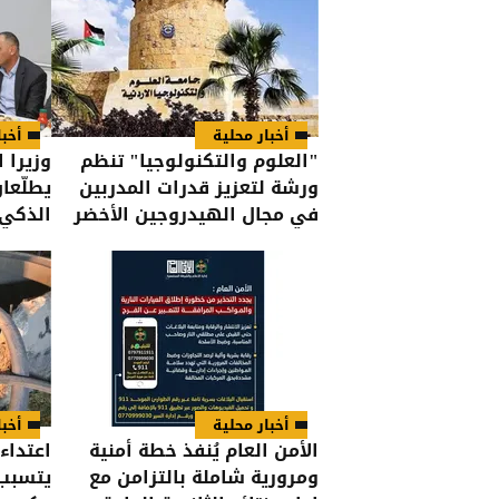
أخبار محلية
أخبا
"العلوم والتكنولوجيا" تنظم
وزيرا 
ورشة لتعزيز قدرات المدربين
يطلّعا
في مجال الهيدروجين الأخضر
الذكي 
أخبار محلية
أخبا
الأمن العام يُنفذ خطة أمنية
اعتداء
ومرورية شاملة بالتزامن مع