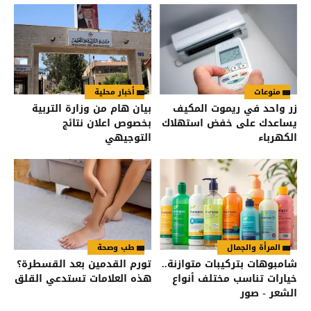
منوعات
أخبار محلية
زر واحد في ريموت المكيف
بيان هام من وزارة التربية
يساعدك على خفض استهلاك
بخصوص اعلان نتائج
الكهرباء
التوجيهي
المرأة والجمال
طب وصحة
شامبوهات بتركيبات متوازنة..
تورم القدمين بعد القسطرة؟
خيارات تناسب مختلف أنواع
هذه العلامات تستدعي القلق
الشعر - صور