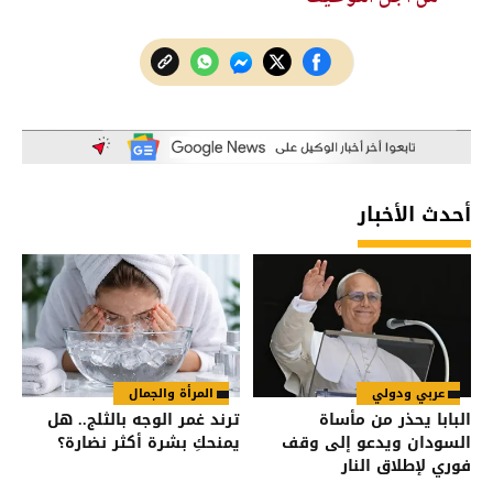
أحدث الأخبار
عربي ودولي
المرأة والجمال
البابا يحذر من مأساة
ترند غمر الوجه بالثلج.. هل
السودان ويدعو إلى وقف
يمنحكِ بشرة أكثر نضارة؟
فوري لإطلاق النار