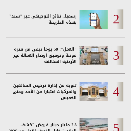
رسميا.. نتائج التوجيهي عبر "سند"
بهذه الطريقة
"العمل": 58 يوما تبقى من فترة
قوننة وتوفيق أوضاع العمالة غير
الأردنية المخالفة
تنويه من إدارة ترخيص السائقين
والمركبات اعتبارا من الأحد وحتى
الخميس
2.8 مليار دينار قروض "كشف