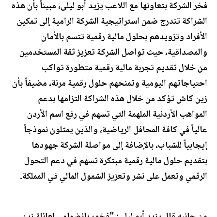
فخر الشركة بتعاونها مع اللاعب يزيد أبو ليلى، مبيناً بأن هذه
الشراكة تندرج ضمن استراتيجية الشركة الرامية إلى تمكين
الأفراد وتزويدهم بحلول مالية رقمية تتسم بالأمان
والمصداقية، حيث تواصل الشركة تعزيز ثقة المستخدمين
من خلال تقديم تجربة مالية رقمية متطورة تواكب
احتياجاتهم اليومية وتمنحهم حلول رقمية مرنة، مضيفاً بأن
زين كاش تؤكد من خلال هذه الشراكة التزامها بدعم
المواهب الأردنية الملهمة التي تسهم في رفع اسم الأردن
عالياً في كافة المحافل الرياضية، والذين يمثلون نموذجاً
إيجابياً للشباب، بالإضافة إلى مواصلة الشركة جهودها
بتقديم حلول مالية رقمية مبتكرة تسهم في دعم التحول
الرقمي وتعمل على نشر وتعزيز الشمول المالي في المملكة.
من جانبه قال يزيد أبو ليلى: "فخور بانضمامي لعائلة زين