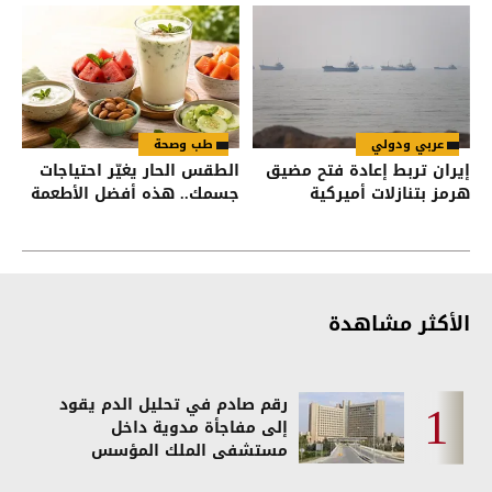
عربي ودولي
طب وصحة
إيران تربط إعادة فتح مضيق
الطقس الحار يغيّر احتياجات
هرمز بتنازلات أميركية
جسمك.. هذه أفضل الأطعمة
الأكثر مشاهدة
رقم صادم في تحليل الدم يقود
إلى مفاجأة مدوية داخل
مستشفى الملك المؤسس