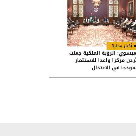
أخبار محلية
عيسوي: الرؤية الملكية جعلت
أردن مركزا واعدا للاستثمار
موذجا في الاعتدال