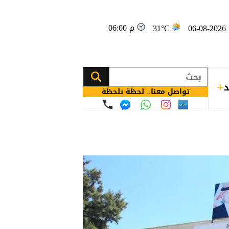
06:00 م
0
31°C
د
تواصل معنا.. لحظة بلحظة