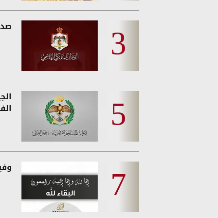
صدو
الج
الفئ
وفيات