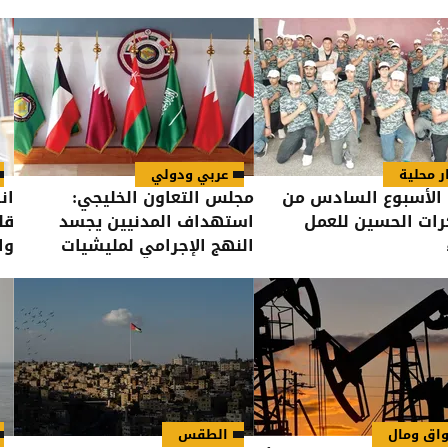
ر محلية
عربي ودولي
 الأسبوع السادس من
مجلس التعاون الخليجي:
ان
ات الحسين للعمل
استهداف المدنيين يجسد
قل
النهج الإجرامي لمليشيات
وا
الحوثي
اق ومال
الطقس