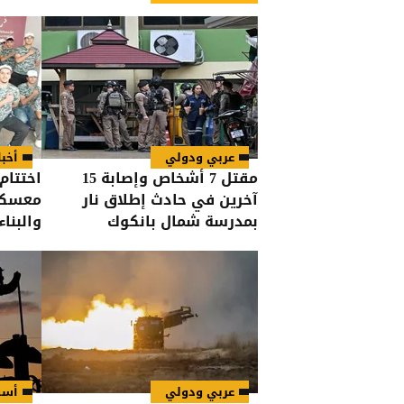
عربي ودولي
أخبا
مقتل 7 أشخاص وإصابة 15
اختتام
آخرين في حادث إطلاق نار
معسكر
بمدرسة شمال بانكوك
والبناء
عربي ودولي
أسو