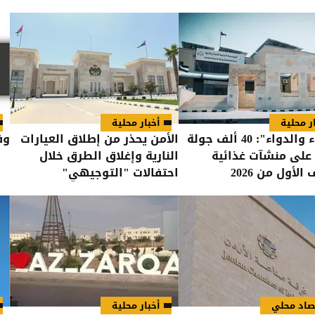
ر محلية
أخبار محلية
"الغذاء والدواء": 40 ألف جولة
الأمن يحذر من إطلاق العيارات
وفي
 على منشآت غذائية
النارية وإغلاق الطرق خلال
الأول من 2026
احتفالات "التوجيهي"
صاد محلي
أخبار محلية