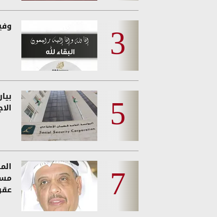
وفيات
بيا
الا
المو
مسي
عقو