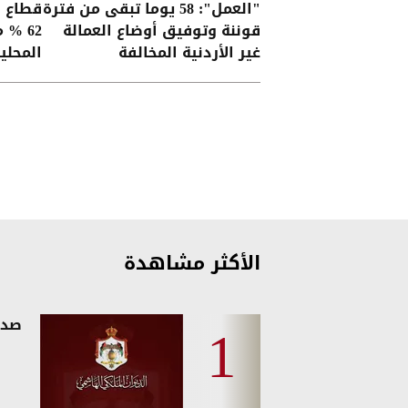
"العمل": 58 يوما تبقى من فترة
قطاع ا
قوننة وتوفيق أوضاع العمالة
62 %
غير الأردنية المخالفة
المحلي
الأكثر مشاهدة
صدو