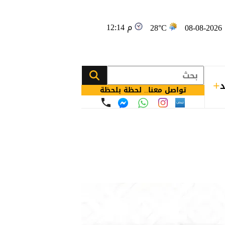
12:14 م
08
28°C
د
تواصل معنا.. لحظة بلحظة